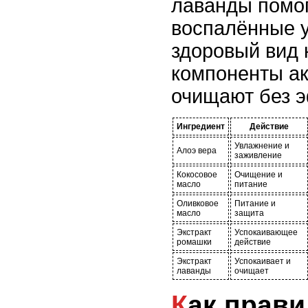
лаванды помог
воспалённые у
здоровый вид 
компоненты ак
очищают без э
Ингредиент
Действие
Увлажнение и
Алоэ вера
заживление
Кокосовое
Очищение и
масло
питание
Оливковое
Питание и
масло
защита
Экстракт
Успокаивающее
ромашки
действие
Экстракт
Успокаивает и
лаванды
очищает
Как правильно сочетать