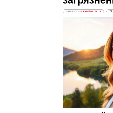
загрязне
Категория
Красота
11