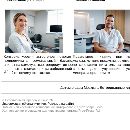
Контроль уровня эстрогенов помогает
Правильное питание при не
поддерживать гормональный баланс,
железа: лучшие продукты, реком
влияет на самочувствие, репродуктивное
по сочетанию питательных вещ
здоровье и снижает риски заболеваний.
советы для улучшения усв
Узнайте, почему это так важно.
минерала организмом.
Детские сады Москвы
::
Ветеринарные кл
© Независимая Пресса 2014-2026
Информация об ограничениях
Реклама на сайте
Полное или частичное копирование материалов с сайта запрещено
без письменного согласия администрации портала Free-Press.RU