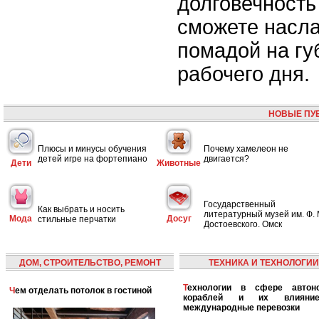
долговечность
сможете насла
помадой на гу
рабочего дня.
НОВЫЕ ПУ
Плюсы и минусы обучения
Почему хамелеон не
детей игре на фортепиано
двигается?
Дети
Животные
Государственный
Как выбрать и носить
литературный музей им. Ф. 
Мода
Досуг
стильные перчатки
Достоевского. Омск
ДОМ, СТРОИТЕЛЬСТВО, РЕМОНТ
ТЕХНИКА И ТЕХНОЛОГИИ
Технологии в сфере автономных
Чем отделать потолок в гостиной
кораблей и их влияни
международные перевозки