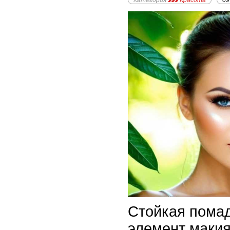
Категория
Красота
09
Стойкая помад
элемент макия