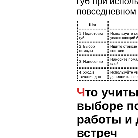
губ при испол
повседневном
Шаг
1. Подготовка
Используйте ск
губ
увлажняющий б
2. Выбор
Ищите стойкие
помады
составе.
Наносите помад
3. Нанесение
слой.
4. Уход в
Используйте у
течение дня
дополнительно
Что учитывать при
выборе п
работы и
встреч