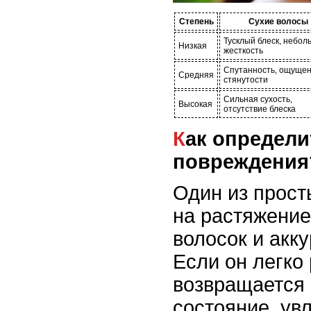
Степень
Сухие волосы
Тусклый блеск, небол
Низкая
жесткость
Спутанность, ощуще
Средняя
стянутости
Сильная сухость,
Высокая
отсутствие блеска
Как определить степень
повреждения
Один из прост
на растяжение
волосок и акку
Если он легко
возвращается 
состояние, ув