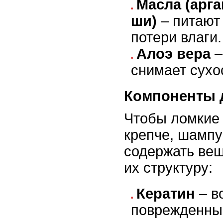
Масла (арга
ши)
– питают
потери влаги.
Алоэ вера
–
снимает сухо
Компоненты 
Чтобы ломкие
крепче, шамп
содержать ве
их структуру:
Кератин
– в
поврежденные