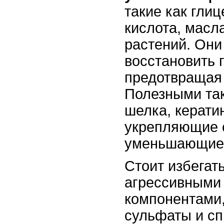
такие как гли
кислота, масл
растений. Они
восстановить 
предотвращая
Полезными так
шелка, керати
укрепляющие с
уменьшающие 
Стоит избегат
агрессивным
компонентами,
сульфаты и сп