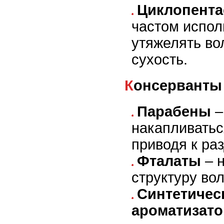
Циклопента
частом испол
утяжелять во
сухость.
Консерванты
Парабены
–
накапливатьс
приводя к ра
Фталаты
– н
структуру вол
Синтетичес
ароматизат