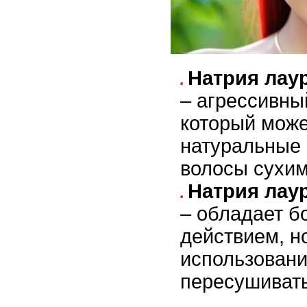
Натрия лау
– агрессивны
который мож
натуральные 
волосы сухим
Натрия лау
– обладает б
действием, н
использовани
пересушивать