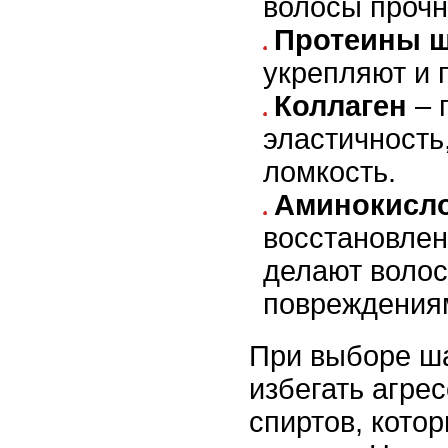
волосы прочн
Протеины ш
укрепляют и 
Коллаген
– 
эластичность
ломкость.
Аминокисл
восстановлен
делают волос
повреждения
При выборе ш
избегать агре
спиртов, кото