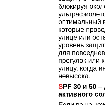
блокируя око
ультрафиолето
оптимальный в
которые прово
улице или ост
уровень защит
для повседнев
прогулок или 
улицу, когда 
невысока.
SPF 30 и 50 – для более
активного со
Если ваша кож