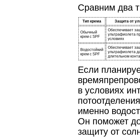
Сравним два т
Тип крема
Защита от у
Обеспечивает за
Обычный
ультрафиолета п
крем с SPF
условиях
Обеспечивает за
Водостойкий
ультрафиолета д
крем с SPF
длительном конта
Если планируе
времяпрепров
в условиях ин
потоотделения
именно водост
Он поможет д
защиту от солн