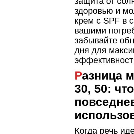
защита от солн
здоровью и мо
крем с SPF в с
вашими потреб
забывайте обн
дня для макс
эффективност
Разница между SPF 15,
30, 50: ч
повседне
использо
Когда речь иде