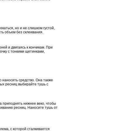
каться, но и не слишком густой,
ть объем без склеивания.
ней и двигаясь к кончикам. При
очку с тонкими щетинками,
о наносить средство. Она также
ных ресниц выбирайте тушь с
а приподнять нижнее веко, чтобы
леиванию ресниц. Наносите тушь от
лема, с которой сталкивается