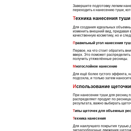
Завершите подготовку легким нане
переходить к нанесению туши, ко
Техника нанесения туш
Для создания идеальных объемных
изменить внешний вид, придавая в
качественную косметику, но и сл
Правильный угол нанесения туш
Первое, на что стоит обратить вни
вверх. Это поможет распределить
получить утяжелённые ресницы.
Многослойное нанесение
Для ещё более густого эффекта, н
подсохла, и только затем наноси
Использование щеточки
При нанесении туши для ресниц п
распределяет продукт по ресницам
результата, важно выбирать щето
Типы щеточек для объемных ре
Техника нанесения
Для наилучшего покрытия тушью дл
зигзагообразные движения щеточк