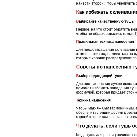
нанести второй, чтобы увеличить
Как избежать склеиван
Выбирайте качественную тушь
Первое, на что стоит обратить вн
чтобы не образовывались комки. Т
Правильная техника нанесения
Для предотвращения склеивания ва
этом не стоит задерживаться на о
которые хорошо распределяют сре
Советы по нанесению 
Выбор подходящей туши
Для нижних ресниц лучше использо
поможет избежать попадания туши
формулой, которая придает стойко
Техника нанесения
Чтобы макияж был гармоничным, а
обеспечить лучший доступ к ресни
корней к кончикам, слегка повора
Что делать, если тушь 
Когда тушь для ресниц начинает о