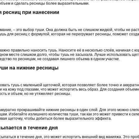
 объем и сделать ресницы более выразительными.
ия ресниц при нанесении
имание, – это выбор туши. Она должна быть не слишком жидкой, чтобы не расте
ушь для ресниц с формулой, которая не перегружает ресницы, поможет созда
жно правильно наносить тушь. Наносите её в несколько слоёв, начиная с кор
дном месте слишком долго, чтобы тушь не засыхала. Лучше использовать щет
дство по ресницам, не создавая лишнего объема в одном участке.
туши на нижние ресницы
вать тушь с маленькой щеточкой, которая позволяет более точно и аккуратн
 на кожу под глазами, что может испортить весь образ. Для создания объем
сть и объем, но не утяжеляет ресницы.
ккуратно прокрашивайте нижние ресницы в один слой. Для этого можно слегк
цам. Избегайте излишнего количества туши, так как это может привести к ск
чивая щеточку, чтобы добиться более выразительного эффекта.
осыпается в течение дня
сыпаться в течение дня, это может испортить внешний вид макияжа. Это проб