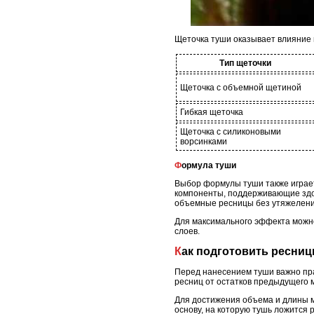
Щеточка туши оказывает влияние 
Тип щеточки
Щеточка с объемной щетиной
Гибкая щеточка
Щеточка с силиконовыми
ворсинками
Формула туши
Выбор формулы туши также играет
компоненты, поддерживающие здор
объемные ресницы без утяжелени
Для максимального эффекта можно 
слоев.
Как подготовить ресни
Перед нанесением туши важно пра
ресниц от остатков предыдущего 
Для достижения объема и длины м
основу, на которую тушь ложится р