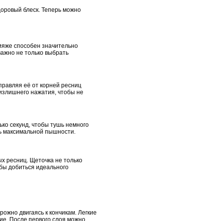
доровый блеск. Теперь можно
ияже способен значительно
важно не только выбрать
аправляя её от корней ресниц
излишнего нажатия, чтобы не
ько секунд, чтобы тушь немного
чь максимальной пышности.
х ресниц. Щеточка не только
обы добиться идеального
ожно двигаясь к кончикам. Легкие
ие. После первого слоя можно