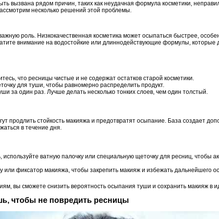
ыть вызвана рядом причин, таких как неудачная формула косметики, неправ
Рассмотрим несколько решений этой проблемы.
 важную роль. Низкокачественная косметика может осыпаться быстрее, особе
братите внимание на водостойкие или длиннодействующие формулы, которые
есь, что ресницы чистые и не содержат остатков старой косметики.
точку для туши, чтобы равномерно распределить продукт.
ши за один раз. Лучше делать несколько тонких слоев, чем один толстый.
ут продлить стойкость макияжа и предотвратят осыпание. База создает доп
жаться в течение дня.
, используйте ватную палочку или специальную щеточку для ресниц, чтобы ак
 или фиксатор макияжа, чтобы закрепить макияж и избежать дальнейшего о
ям, вы сможете снизить вероятность осыпания туши и сохранить макияж в ид
ушь, чтобы не повредить ресницы