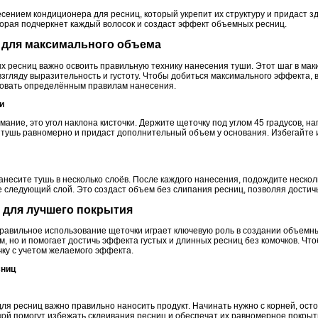
сением кондиционера для ресниц, который укрепит их структуру и придаст з
торая подчеркнет каждый волосок и создаст эффект объемных ресниц.
и для максимального объема
 ресниц важно освоить правильную технику нанесения туши. Этот шаг в мак
згляду выразительность и густоту. Чтобы добиться максимального эффекта, 
едовать определённым правилам нанесения.
и
мание, это угол наклона кисточки. Держите щеточку под углом 45 градусов, н
 тушь равномерно и придаст дополнительный объем у основания. Избегайте 
анесите тушь в несколько слоёв. После каждого нанесения, подождите нескол
те следующий слой. Это создаст объем без слипания ресниц, позволяя дости
 для лучшего покрытия
равильное использование щеточки играет ключевую роль в создании объемны
, но и помогает достичь эффекта густых и длинных ресниц без комочков. Чт
чку с учетом желаемого эффекта.
сниц
я ресниц важно правильно наносить продукт. Начинать нужно с корней, остор
ой помогут избежать склеивания ресниц и обеспечат их равномерное покрыт