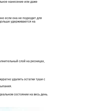
ильное нанесение или даже
нно если она не подходит для
 дольше удерживаются на
олнительный слой на ресницах,
куратно удалить остатки туши с
сыпания.
еальном состоянии на весь день.