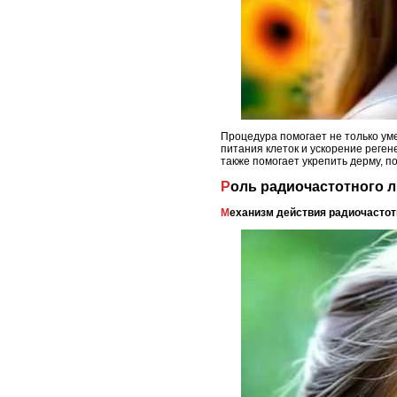
Процедура помогает не только ум
питания клеток и ускорение реге
также помогает укрепить дерму, п
Роль радиочастотного 
Механизм действия радиочасто