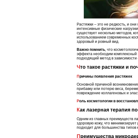
Растяжки – это не редкость, и он
интенсивные физические нагрузки
существует несколько методов, ко
использованием современных косм
здоровый и ровный вид.
Важно помнить
, что косметологи
эффекта необходим комплексный п
подходящий метод в зависимости 
Что такое растяжки и п
Причины появления растяжек
Основной причиной возникновения
прибавку или потерю веса, берем
повреждение коллагеновых и эласт
Роль косметологии в восстанов
Как лазерная терапия п
Одним из главных преимуществ лаз
здоровую кожу, что минимизирует
подходит для большинства типов 
Преимущества микроде