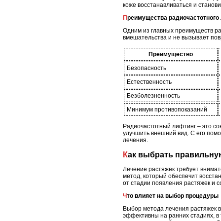
коже восстанавливаться и станови
Преимущества радиочастотного
Одним из главных преимуществ ра
вмешательства и не вызывает пов
Преимущество
Безопасность
Естественность
Безболезненность
Минимум противопоказаний
Радиочастотный лифтинг – это со
улучшить внешний вид. С его пом
лечения.
Как выбрать правильну
Лечение растяжек требует внимат
метод, который обеспечит восста
от стадии появления растяжек и с
Что влияет на выбор процедуры
Выбор метода лечения растяжек во
эффективны на ранних стадиях, в 