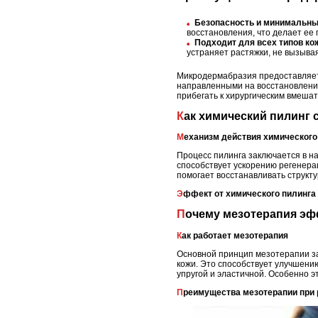
Безопасность и минимальны
восстановления, что делает ее
Подходит для всех типов ко
устраняет растяжки, не вызыва
Микродермабразия предоставляет 
направленными на восстановление
прибегать к хирургическим вмеша
Как химический пилинг
Механизм действия химического
Процесс пилинга заключается в на
способствует ускорению регенера
помогает восстанавливать структ
Эффект от химического пилинга
Почему мезотерапия эф
Как работает мезотерапия
Основной принцип мезотерапии за
кожи. Это способствует улучшению
упругой и эластичной. Особенно э
Преимущества мезотерапии при