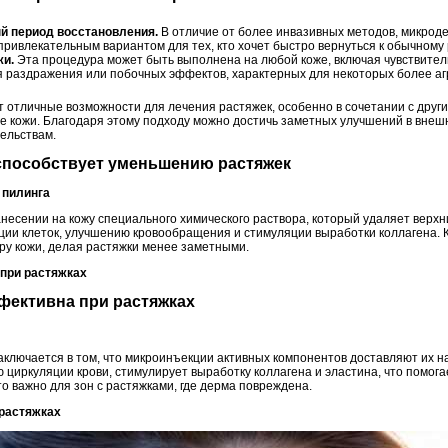
й период восстановления.
В отличие от более инвазивных методов, микроде
 привлекательным вариантом для тех, кто хочет быстро вернуться к обычному
жи.
Эта процедура может быть выполнена на любой коже, включая чувствите
я раздражения или побочных эффектов, характерных для некоторых более аг
отличные возможности для лечения растяжек, особенно в сочетании с друг
 кожи. Благодаря этому подходу можно достичь заметных улучшений в внеш
тельствам.
 способствует уменьшению растяжек
 пилинга
несении на кожу специального химического раствора, который удаляет верхн
ции клеток, улучшению кровообращения и стимуляции выработки коллагена. К
уру кожи, делая растяжки менее заметными.
 при растяжках
фективна при растяжках
ключается в том, что микроинъекции активных компонентов доставляют их н
 циркуляции крови, стимулирует выработку коллагена и эластина, что помога
то важно для зон с растяжками, где дерма повреждена.
 растяжках