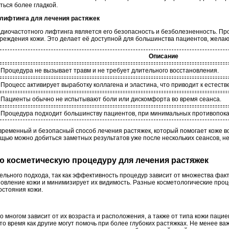
ться более гладкой.
 лифтинга для лечения растяжек
диочастотного лифтинга является его безопасность и безболезненность. Про
реждения кожи. Это делает её доступной для большинства пациентов, желаю
Описание
Процедура не вызывает травм и не требует длительного восстановления.
Процесс активирует выработку коллагена и эластина, что приводит к естест
Пациенты обычно не испытывают боли или дискомфорта во время сеанса.
Процедура подходит большинству пациентов, при минимальных противопока
временный и безопасный способ лечения растяжек, который помогает коже во
ощью можно добиться заметных результатов уже после нескольких сеансов, н
ю косметическую процедуру для лечения растяжек
ельного подхода, так как эффективность процедур зависит от множества фа
новление кожи и минимизирует их видимость. Разные косметологические проц
остояния кожи.
 многом зависит от их возраста и расположения, а также от типа кожи паци
то время как другие могут помочь при более глубоких растяжках. Не менее ва