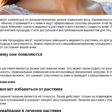
и могут появляться по разным причинам: резкое изменение веса, беременнос
. Многие сталкиваются с ними и ищут эффективные способы решения этой п
торые помогают снизить видимость растяжек и восстановить гладкость кожи. 
етических процедур стало доступным и востребованным вариантом для тех, 
ческие процедуры могут значительно уменьшить видимость растяжек, но для 
одход и регулярность. Важно обратиться к квалифицированному специалист
от состояния вашей кожи.
очему они появляются
 растяжек является резкое растяжение кожи. Это может происходить по ра
енность, гормональные изменения или интенсивные физические нагрузки. В э
иновых волокон, что снижает эластичность кожи и приводит к образованию п
лении кожи
омогает избавиться от растяжек
ерной терапии является её точность. Лазер действует только на повреждённ
 риск осложнений и ускоряет процесс восстановления. Лечение растяжек с п
кожи.
рмабразии в лечении растяжек