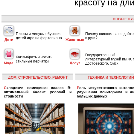
красоту на дл
НОВЫЕ ПУ
Плюсы и минусы обучения
Почему шиншилла не даётс
детей игре на фортепиано
в руки?
Дети
Животные
Государственный
Как выбрать и носить
литературный музей им. Ф. 
стильные перчатки
Мода
Досуг
Достоевского. Омск
ДОМ, СТРОИТЕЛЬСТВО, РЕМОНТ
ТЕХНИКА И ТЕХНОЛОГИИ
Складские помещения класса B:
Роль искусственного интеллекта в
оптимальный баланс условий и
улучшении мониторинга и ан
стоимости
больших данных