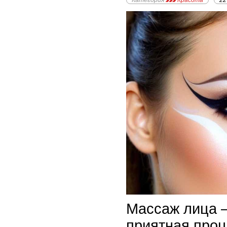
Категория
Красота
22
Массаж лица –
приятная проц