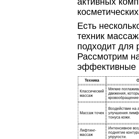
активных комп
косметических
Есть нескольк
техник массаж
подходит для 
Рассмотрим н
эффективные и
Техника
О
Мягкие поглажив
Классический
движения, котор
массаж
кровообращение
Воздействие на 
Массаж точек
улучшения лимф
тонуса кожи.
Интенсивное воз
Лифтинг-
поднятие контур
массаж
упругости.