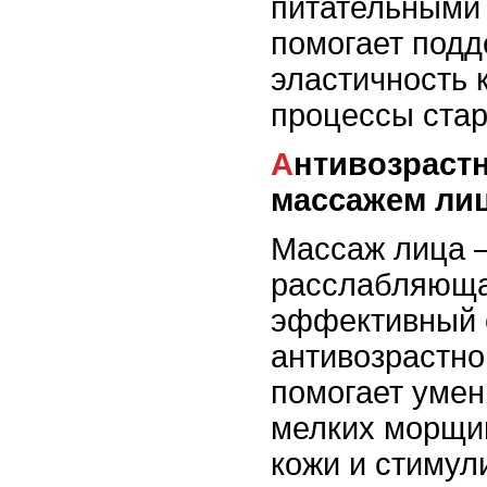
питательными
помогает подд
эластичность 
процессы стар
Антивозрастной уход с
массажем ли
Массаж лица –
расслабляюща
эффективный 
антивозрастно
помогает уме
мелких морщин
кожи и стимул