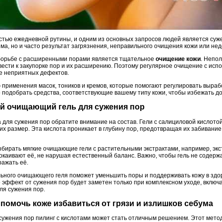
астью ежедневной рутины, и одним из основных запросов людей является су
ема, но и часто результат загрязнения, неправильного очищения кожи или не
 борьбе с расширенными порами является тщательное
очищение кожи
. Непо
вести к закупорке пор и их расширению. Поэтому регулярное очищение с ис
е неприятных дефектов.
применения масок, тоников и кремов, которые помогают регулировать выраб
 подобрать средства, соответствующие вашему типу кожи, чтобы избежать д
ый очищающий гель для сужения пор
для сужения пор обратите внимание на состав. Гели с салициловой кислото
х размер. Эта кислота проникает в глубину пор, предотвращая их забивание
ыбирать мягкие очищающие гели с растительными экстрактами, например, экс
окаивают её, не нарушая естественный баланс. Важно, чтобы гель не содерж
ражать её.
ьного очищающего геля поможет уменьшить поры и поддерживать кожу в зд
о эффект от сужения пор будет заметен только при комплексном уходе, вклю
ля сужения пор.
к помочь коже избавиться от грязи и излишков себума
сужения пор пилинг с кислотами может стать отличным решением. Этот метод