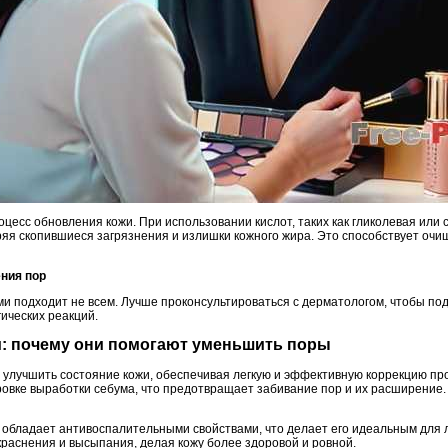
оцесс обновления кожи. При использовании кислот, таких как гликолевая или
ряя скопившиеся загрязнения и излишки кожного жира. Это способствует оч
ения пор
ми подходит не всем. Лучше проконсультироваться с дерматологом, чтобы по
ических реакций.
м: почему они помогают уменьшить поры
улучшить состояние кожи, обеспечивая легкую и эффективную коррекцию п
овке выработки себума, что предотвращает забивание пор и их расширение.
обладает антивоспалительными свойствами, что делает его идеальным для 
краснения и высыпания, делая кожу более здоровой и ровной.