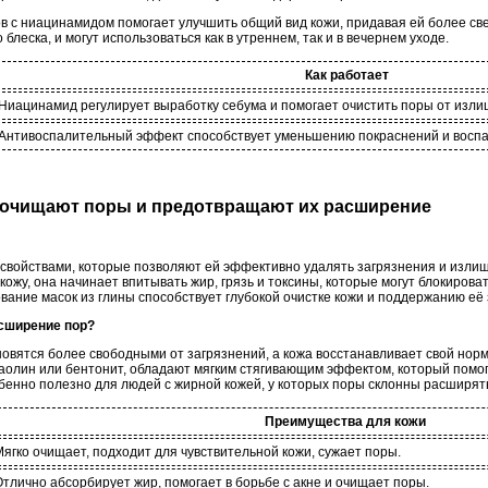
в с ниацинамидом помогает улучшить общий вид кожи, придавая ей более све
блеска, и могут использоваться как в утреннем, так и в вечернем уходе.
Как работает
Ниацинамид регулирует выработку себума и помогает очистить поры от изли
Антивоспалительный эффект способствует уменьшению покраснений и воспа
ни очищают поры и предотвращают их расширение
войствами, которые позволяют ей эффективно удалять загрязнения и излиш
 кожу, она начинает впитывать жир, грязь и токсины, которые могут блокирова
ание масок из глины способствует глубокой очистке кожи и поддержанию её 
асширение пор?
овятся более свободными от загрязнений, а кожа восстанавливает свой норм
 каолин или бентонит, обладают мягким стягивающим эффектом, который помо
бенно полезно для людей с жирной кожей, у которых поры склонны расширять
Преимущества для кожи
Мягко очищает, подходит для чувствительной кожи, сужает поры.
Отлично абсорбирует жир, помогает в борьбе с акне и очищает поры.