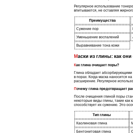
Регулярное использование тонеро
впитываются, не оставляя жирного 
Преимущества
Сужение пор
Уменьшение воспалений
Выравнивание тона кожи
Маски из глины: как о
Как глина очищает поры?
Глина обладает абсорбирующими с
в порах. Когда маска наносится на
расширение. Регулярное использов
Почему глина предотвращает р
После очищения глиной поры стан
некоторые виды глины, такие как
способствует их сужению. Это осо
Тип глины
Каолиновая глина
Бентонитовая глина