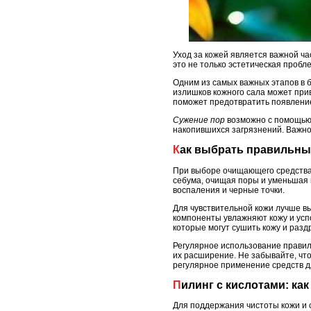
Уход за кожей является важной ч
это не только эстетическая пробл
Одним из самых важных этапов в
излишков кожного сала может при
поможет предотвратить появлени
Сужение пор
возможно с помощью 
накопившихся загрязнений. Важно
Как выбрать правильн
При выборе очищающего средства 
себума, очищая поры и уменьшая и
воспаления и черные точки.
Для чувствительной кожи лучше в
компоненты увлажняют кожу и усп
которые могут сушить кожу и разд
Регулярное использование правил
их расширение. Не забывайте, чт
регулярное применение средств д
Пилинг с кислотами: ка
Для поддержания чистоты кожи и 