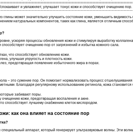
Успокаивает и увлажняет, улучшает тонус кожи и способствует очищению пор.
из глины может значительно улучшить состояние кожи, уменьшить видимость 
енением натуральных компонентов, таких как глина, является отличным спос
жу?
ровне, ускоряя процессы обновления кожи и стимулируя выработку коллагена
 способствует очищению пор от загрязнений и избытка кожного сала.
тках, что способствует обновлению кожи.
ена, улучшая упругость и плотность кожи.
елез, предотвращая появление избыточного жира в порах.
ола – это сужение пор. Он помогает нормализовать процесс отшелушивания 
аметными. Благодаря регулярному использованию ретинола, кожа становится 
 которые забивают поры.
у очищению кожи, предотвращая воспаления и акне.
что способствует лучшему снабжению клеток кислородом.
кожи: как она влияет на состояние пор
стка?
 специальный аппарат, который генерирует ультразвуковые волны. Эти волн