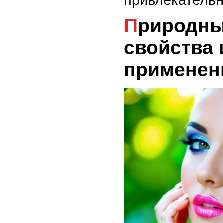
привлекательн
Природные масла: их
свойства 
применен