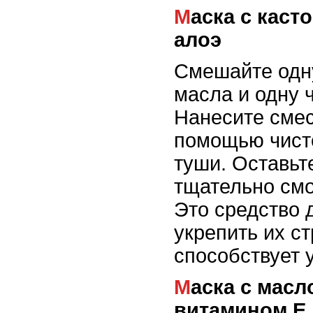
Маска с касторовым маслом и
алоэ
Смешайте одну
масла и одну ч
Нанесите смес
помощью чисто
туши. Оставьте
тщательно смо
Это средство 
укрепить их ст
способствует 
Маска с маслом кокоса и
витамином Е