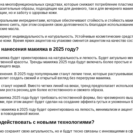
на многофункциональных средствах, которые снижают потребление пластика 
разительные образы, подходящие как для дневного, так и для вечернего макия
ции, но и заботу о здоровье кожи.
уральными ингредиентами, которые обеспечивают стойкость и стойкость мак
венно сиять, при этом сохраняя свою долговечность благодаря использованию
ские масла.
еркнут индивидуальность и натуральность. Устойчивые косметические средст
ье кожи. Время ярких акцентов на упаковке сменится акцентом на качество сос
е нанесения макияжа в 2025 году?
кияжа будет ориентирована на натуральность и легкость. Будет актуально ме
твенной красоты. Тренды макияжа 2025 года будут включать более простые 
яющего вида.
енения. В 2025 году популярными станут легкие тени, которые растушевывают
волит создать свежий и открытый взгляд без перегрузки макияжа.
 станут нормой. Вместо четких линий на веках, тренд предполагает использо
ии роста ресниц для более естественного и свежего образа.
макияжа 2025 года будут требовать естественной формы, без чрезмерного в
ми, при этом акцент будет сделан на создание эффекта густых и ухоженных 
 макияжа в 2025 году будет ориентирована на легкость, минимализм и акцент
в повседневной жизни.
модействовать с новыми технологиями?
ко сохранят свою актуальность, но и будут тесно связаны с инновациями в 