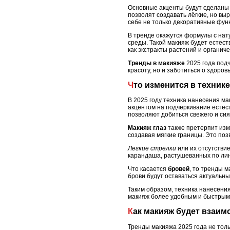
Основные акценты будут сделаны 
позволят создавать лёгкие, но вы
себе не только декоративные функ
В тренде окажутся формулы с нат
среды. Такой макияж будет естест
как экстракты растений и органиче
Тренды в макияже
2025 года подч
красоту, но и заботиться о здоров
Что изменится в техник
В 2025 году техника нанесения ма
акцентом на подчеркивание естес
позволяют добиться свежего и си
Макияж глаз
также претерпит изм
создавая мягкие границы. Это поз
Легкие стрелки
или их отсутствие
карандаша, растушеванных по лин
Что касается
бровей
, то тренды 
брови будут оставаться актуальны
Таким образом, техника нанесения
макияж более удобным и быстрым 
Как макияж будет взаи
Тренды макияжа 2025 года не толь