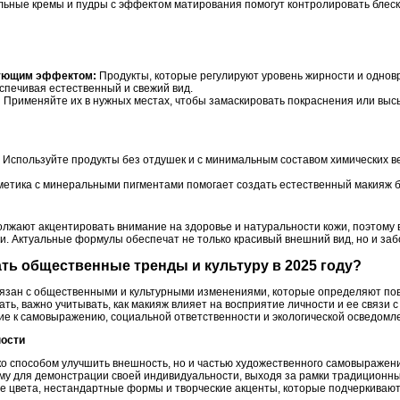
ьные кремы и пудры с эффектом матирования помогут контролировать блеск 
рующим эффектом:
Продукты, которые регулируют уровень жирности и однов
спечивая естественный и свежий вид.
:
Применяйте их в нужных местах, чтобы замаскировать покраснения или выс
Используйте продукты без отдушек и с минимальным составом химических в
етика с минеральными пигментами помогает создать естественный макияж б
олжают акцентировать внимание на здоровье и натуральности кожи, поэтому 
и. Актуальные формулы обеспечат не только красивый внешний вид, но и заб
жать общественные тренды и культуру в 2025 году?
связан с общественными и культурными изменениями, которые определяют пов
ть, важно учитывать, как макияж влияет на восприятие личности и ее связи
ие к самовыражению, социальной ответственности и экологической осведомл
ности
ко способом улучшить внешность, но и частью художественного самовыражен
му для демонстрации своей индивидуальности, выходя за рамки традиционны
ие цвета, нестандартные формы и творческие акценты, которые подчеркивают