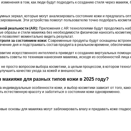
 изменения в том, как люди будут подходить к созданию стиля через макияж
умных зеркал, которые могут анализировать состояние кожи и предлагать о
зированным. Эти устройства помогут пользователю точно подобрать косметик
ной реальности (AR):
Приложения с AR технологиями будут продолжать наб
е образы и стили макияжа без необходимости физически наносить косметику
и позволяет моментально видеть результат.
троля за состоянием кожи:
Современные продукты будут оснащены встроен
течение дня и подстраивать состав продукта в реальном времени, обеспечив
витие искусственного интеллекта приведет к созданию виртуальных помощни
давать советы по техникам нанесения макияжа, исходя из особенностей лица 
 не просто вопросом выбора косметики, а целым процессом, в котором техно
улучшить качество ухода за кожей и внешностью.
в макияже для разных типов кожи в 2025 году?
 индивидуальные особенности кожи, и выбор косметики зависит от того, како
ть естественную красоту и заботиться о состоянии кожи одновременно.
ые основы для макияжа могут заблокировать влагу и придавать коже гладкос