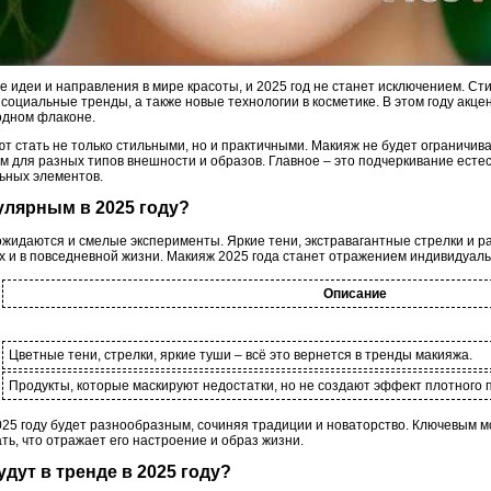
 идеи и направления в мире красоты, и 2025 год не станет исключением. Ст
социальные тренды, а также новые технологии в косметике. В этом году акце
одном флаконе.
 стать не только стильными, но и практичными. Макияж не будет ограничива
 для разных типов внешности и образов. Главное – это подчеркивание есте
ьных элементов.
пулярным в 2025 году?
ожидаются и смелые эксперименты. Яркие тени, экстравагантные стрелки и р
 и в повседневной жизни. Макияж 2025 года станет отражением индивидуаль
Описание
Цветные тени, стрелки, яркие туши – всё это вернется в тренды макияжа.
Продукты, которые маскируют недостатки, но не создают эффект плотного 
2025 году будет разнообразным, сочиняя традиции и новаторство. Ключевым 
ть, что отражает его настроение и образ жизни.
удут в тренде в 2025 году?