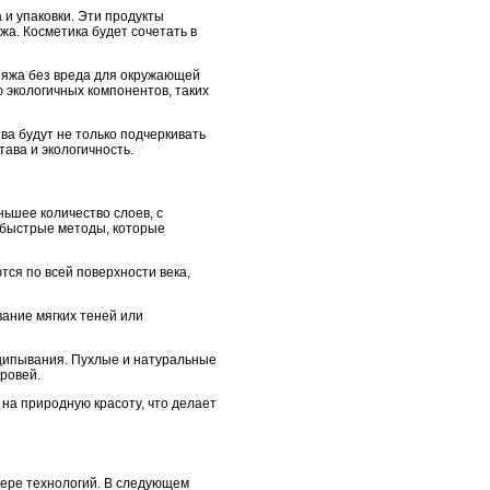
и упаковки. Эти продукты
жа. Косметика будет сочетать в
ияжа без вреда для окружающей
 экологичных компонентов, таких
ва будут не только подчеркивать
тава и экологичность.
ньшее количество слоев, с
и быстрые методы, которые
ся по всей поверхности века,
вание мягких теней или
ыщипывания. Пухлые и натуральные
бровей.
 на природную красоту, что делает
сфере технологий. В следующем