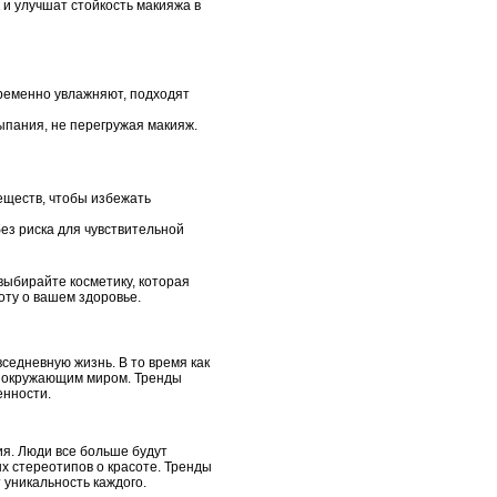
и улучшат стойкость макияжа в
ременно увлажняют, подходят
ыпания, не перегружая макияж.
еществ, чтобы избежать
ез риска для чувствительной
выбирайте косметику, которая
оту о вашем здоровье.
седневную жизнь. В то время как
 с окружающим миром. Тренды
енности.
ия. Люди все больше будут
х стереотипов о красоте. Тренды
 уникальность каждого.