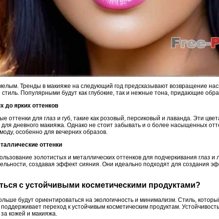
смелым. Тренды в макияже на следующий год предсказывают возвращение на
стиль. Популярными будут как глубокие, так и нежные тона, придающие обра
х до ярких оттенков
ые оттенки для глаз и губ, такие как розовый, персиковый и лаванда. Эти цве
 для дневного макияжа. Однако не стоит забывать и о более насыщенных от
 моду, особенно для вечерних образов.
еталлические оттенки
ользование золотистых и металлических оттенков для подчеркивания глаз и 
ельности, создавая эффект сияния. Они идеально подходят для создания э
таться с устойчивыми косметическими продуктами?
больше будут ориентироваться на экологичность и минимализм. Стиль, котор
 поддерживает переход к устойчивым косметическим продуктам. Устойчивость
за кожей и макияжа.