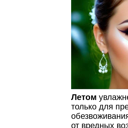
Летом
увлажн
только для пр
обезвоживания
от вредных во