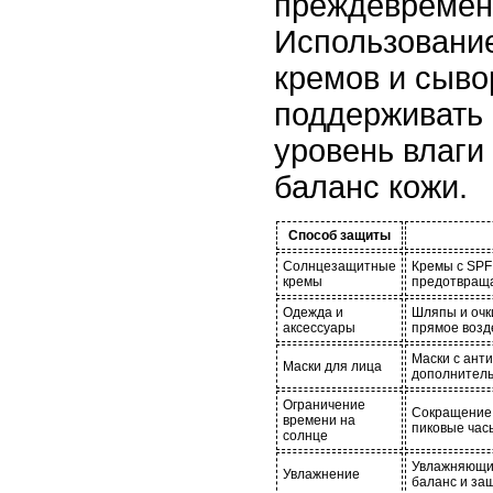
преждевремен
Использовани
кремов и сыво
поддерживать
уровень влаги
баланс кожи.
Способ защиты
Солнцезащитные
Кремы с SPF
кремы
предотвращ
Одежда и
Шляпы и очк
аксессуары
прямое возд
Маски с ант
Маски для лица
дополнитель
Ограничение
Сокращение 
времени на
пиковые час
солнце
Увлажняющие
Увлажнение
баланс и защ