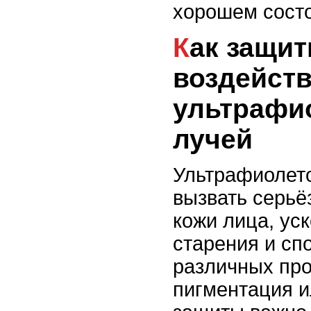
хорошем состо
Как защитить кожу от
воздейст
ультрафи
лучей
Ультрафиолето
вызвать серь
кожи лица, ус
старения и сп
различных про
пигментация 