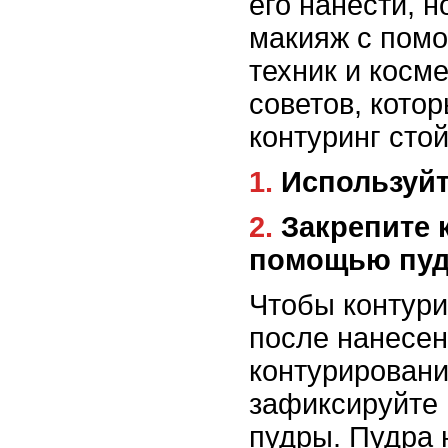
его нанести, 
макияж с пом
техник и косме
советов, кото
контуринг сто
1. Использу
2. Закрепите контуринг с
помощью пу
Чтобы контури
после нанесен
контурировани
зафиксируйте
пудры. Пудра 