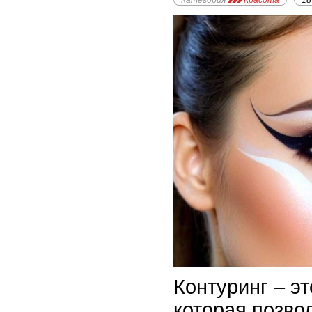
Категория
Красота
18
Контуринг – э
которая позво