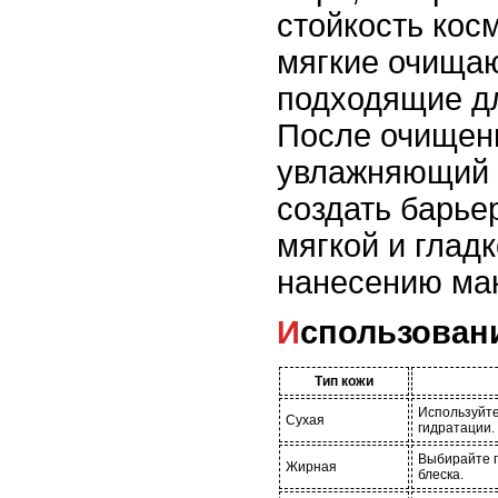
стойкость кос
мягкие очища
подходящие дл
После очищен
увлажняющий 
создать барье
мягкой и гладк
нанесению ма
Использован
Тип кожи
Используйт
Сухая
гидратации.
Выбирайте 
Жирная
блеска.