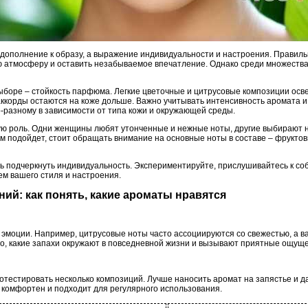
 дополнение к образу, а выражение индивидуальности и настроения. Прави
ую атмосферу и оставить незабываемое впечатление. Однако среди множеств
ыборе – стойкость парфюма. Легкие цветочные и цитрусовые композиции осв
аккорды остаются на коже дольше. Важно учитывать интенсивность аромата и 
-разному в зависимости от типа кожи и окружающей среды.
ую роль. Одни женщины любят утонченные и нежные ноты, другие выбирают 
м подойдет, стоит обращать внимание на основные ноты в составе – фруктов
ь подчеркнуть индивидуальность. Экспериментируйте, прислушивайтесь к с
ем вашего стиля и настроения.
ний: как понять, какие ароматы нравятся
эмоции. Например, цитрусовые ноты часто ассоциируются со свежестью, а в
о, какие запахи окружают в повседневной жизни и вызывают приятные ощущ
тестировать несколько композиций. Лучше наносить аромат на запястье и да
 комфортен и подходит для регулярного использования.