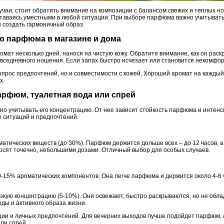
учаи, стоит обратить внимание на композиции с балансом свежих и теплых н
ставаясь уместными в любой ситуации. При выборе парфюма важно учитывать 
 создать гармоничный образ.
ию парфюма в магазине и дома
ат несколько дней, нанося на чистую кожу. Обратите внимание, как он раскр
овседневного ношения. Если запах быстро исчезает или становится некомфор
опрос предпочтений, но и совместимости с кожей. Хороший аромат на кажды
х.
арфюм, туалетная вода или спрей
но учитывать его концентрацию. От нее зависит стойкость парфюма и интенс
 ситуаций и предпочтений.
атических веществ (до 30%). Парфюм держится дольше всех – до 12 часов, а
носят точечно, небольшими дозами. Отличный выбор для особых случаев.
-15% ароматических компонентов. Она легче парфюма и держится около 4-6 ч
зкую концентрацию (5-10%). Они освежают, быстро раскрываются, но не обла
ды и активного образа жизни.
ии и личных предпочтений. Для вечерних выходов лучше подойдет парфюм, 
ли спрей.