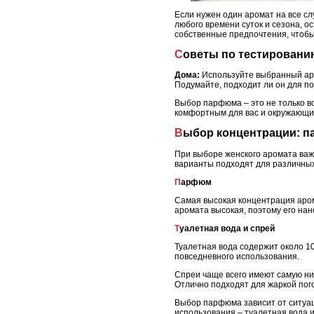
Если нужен один аромат на все сл
любого времени суток и сезона, о
собственные предпочтения, чтобы
Советы по тестирован
Дома:
Используйте выбранный аром
Подумайте, подходит ли он для п
Выбор парфюма – это не только в
комфортным для вас и окружающи
Выбор концентрации: п
При выборе женского аромата важ
варианты подходят для различных
Парфюм
Самая высокая концентрация аром
аромата высокая, поэтому его на
Туалетная вода и спрей
Туалетная вода содержит около 10
повседневного использования.
Спреи чаще всего имеют самую ни
Отлично подходят для жаркой пого
Выбор парфюма зависит от ситуац
использования – туалетная вода и