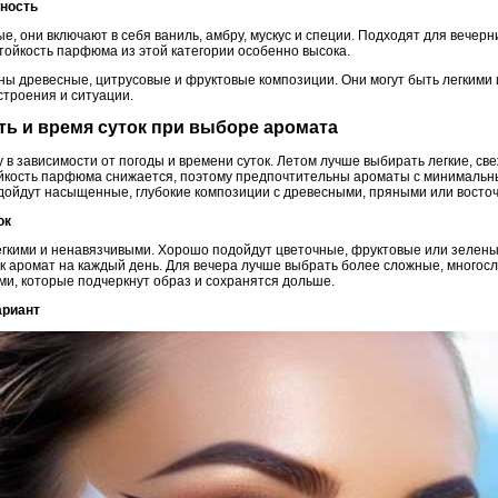
чность
е, они включают в себя ваниль, амбру, мускус и специи. Подходят для вечерн
тойкость парфюма из этой категории особенно высока.
ны древесные, цитрусовые и фруктовые композиции. Они могут быть легкими 
строения и ситуации.
сть и время суток при выборе аромата
в зависимости от погоды и времени суток. Летом лучше выбирать легкие, св
тойкость парфюма снижается, поэтому предпочтительны ароматы с минималь
одойдут насыщенные, глубокие композиции с древесными, пряными или восто
ок
гкими и ненавязчивыми. Хорошо подойдут цветочные, фруктовые или зелены
к аромат на каждый день. Для вечера лучше выбрать более сложные, многос
и, которые подчеркнут образ и сохранятся дольше.
ариант