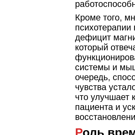
работоспособн
Кроме того, м
психотерапии
дефицит магни
который отвеч
функциониров
системы и мыш
очередь, спос
чувства устал
что улучшает 
пациента и ус
восстановлени
Роль времени на отдых