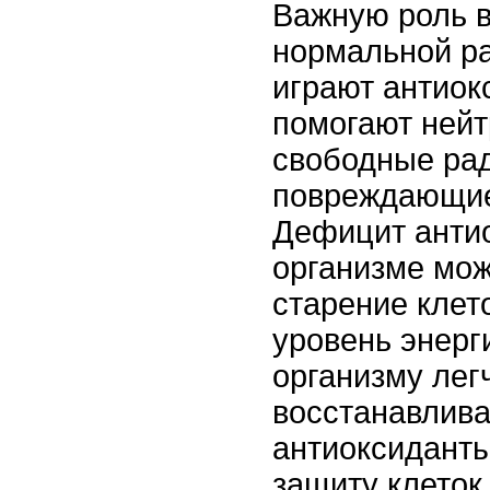
Важную роль 
нормальной р
играют антиок
помогают нейт
свободные ра
повреждающие 
Дефицит антио
организме мож
старение клет
уровень энерг
организму лег
восстанавлива
антиоксидант
защиту клеток