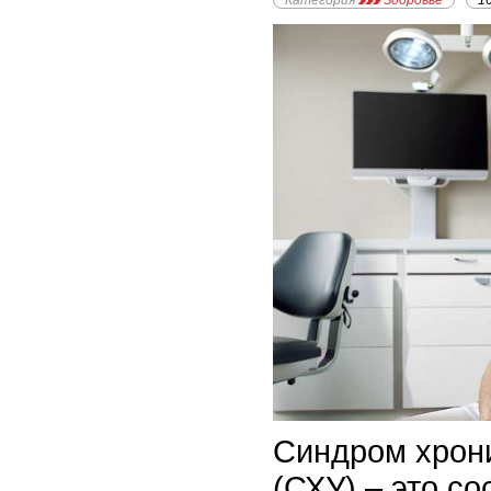
Категория
Здоровье
1
Синдром хрон
(СХУ) – это со