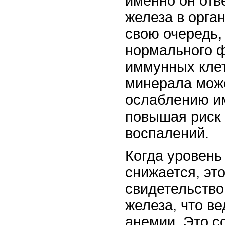
именно он отв
железа в орга
свою очередь,
нормального 
иммунных клет
минерала може
ослаблению и
повышая риск
воспалений.
Когда уровень
снижается, эт
свидетельство
железа, что ве
анемии. Это с