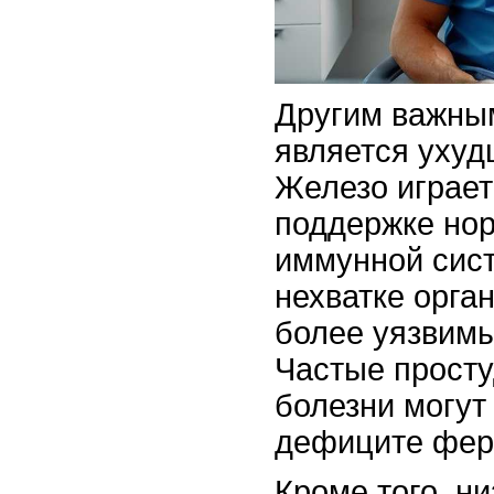
Другим важны
является ухуд
Железо играет
поддержке но
иммунной сист
нехватке орга
более уязвим
Частые прост
болезни могут
дефиците фер
Кроме того, н