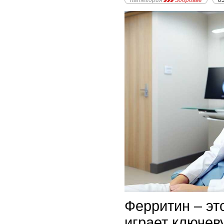
Категория
Здоровье
0
Ферритин – эт
играет ключев