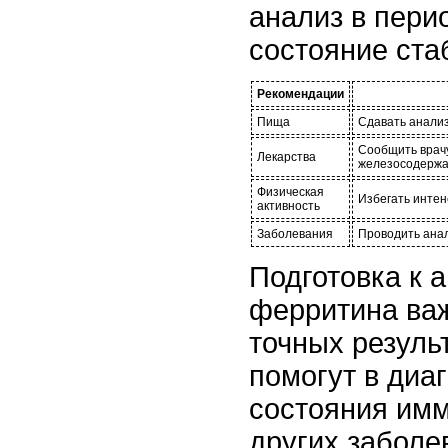
анализ в пери
состояние ста
Рекомендации
Пища
Сдавать анализ
Сообщить врачу
Лекарства
железосодержа
Физическая
Избегать интен
активность
Заболевания
Проводить анал
Подготовка к 
ферритина ва
точных резуль
помогут в диа
состояния им
других заболе