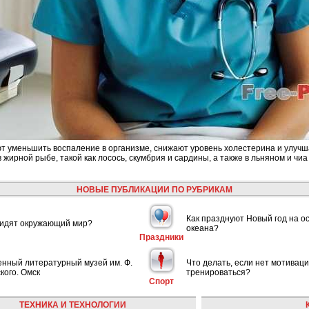
т уменьшить воспаление в организме, снижают уровень холестерина и улучш
жирной рыбе, такой как лосось, скумбрия и сардины, а также в льняном и чиа
НОВЫЕ ПУБЛИКАЦИИ ПО РУБРИКАМ
Как празднуют Новый год на о
видят окружающий мир?
океана?
Праздники
енный литературный музей им. Ф.
Что делать, если нет мотивац
кого. Омск
тренироваться?
Спорт
ТЕХНИКА И ТЕХНОЛОГИИ