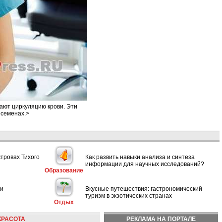
ают циркуляцию крови. Эти
 семенах.>
стровах Тихого
Как развить навыки анализа и синтеза
информации для научных исследований?
Образование
ии
Вкусные путешествия: гастрономический
туризм в экзотических странах
Отдых
КРАСОТА
РЕКЛАМА НА ПОРТАЛЕ