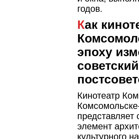
годов.
Как кинотеатр
Комсомол
эпоху изм
советский
постсовет
Кинотеатр Ко
Комсомольске
представляет 
элемент архит
культурного н