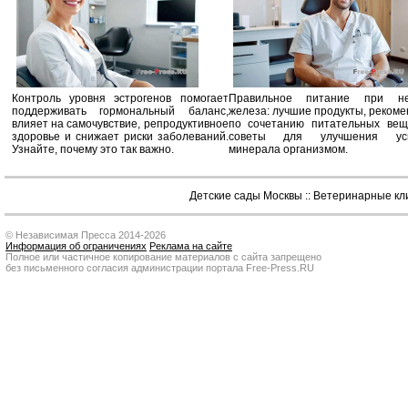
Контроль уровня эстрогенов помогает
Правильное питание при не
поддерживать гормональный баланс,
железа: лучшие продукты, реком
влияет на самочувствие, репродуктивное
по сочетанию питательных вещ
здоровье и снижает риски заболеваний.
советы для улучшения усв
Узнайте, почему это так важно.
минерала организмом.
Детские сады Москвы
::
Ветеринарные кл
© Независимая Пресса 2014-2026
Информация об ограничениях
Реклама на сайте
Полное или частичное копирование материалов с сайта запрещено
без письменного согласия администрации портала Free-Press.RU