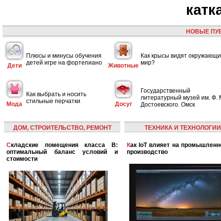
катк
НОВЫЕ ПУ
Плюсы и минусы обучения
Как крысы видят окружающ
детей игре на фортепиано
мир?
Дети
Животные
Государственный
Как выбрать и носить
литературный музей им. Ф. 
стильные перчатки
Мода
Досуг
Достоевского. Омск
ДОМ, СТРОИТЕЛЬСТВО, РЕМОНТ
ТЕХНИКА И ТЕХНОЛОГИИ
Складские помещения класса B:
Как IoT влияет на промышленность и
оптимальный баланс условий и
производство
стоимости