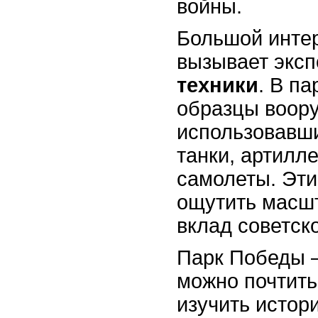
войны.
Большой интер
вызывает экс
техники
. В п
образцы воор
использовавши
танки, артилл
самолеты. Эти
ощутить масш
вклад советск
Парк Победы –
можно почтить
изучить истор