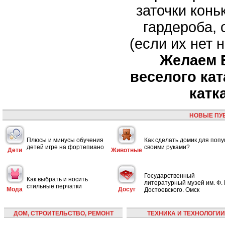
заточки конь
гардероба,
(если их нет 
Желаем 
веселого кат
катк
НОВЫЕ ПУ
Плюсы и минусы обучения
Как сделать домик для попу
детей игре на фортепиано
своими руками?
Дети
Животные
Государственный
Как выбрать и носить
литературный музей им. Ф. 
стильные перчатки
Мода
Досуг
Достоевского. Омск
ДОМ, СТРОИТЕЛЬСТВО, РЕМОНТ
ТЕХНИКА И ТЕХНОЛОГИИ