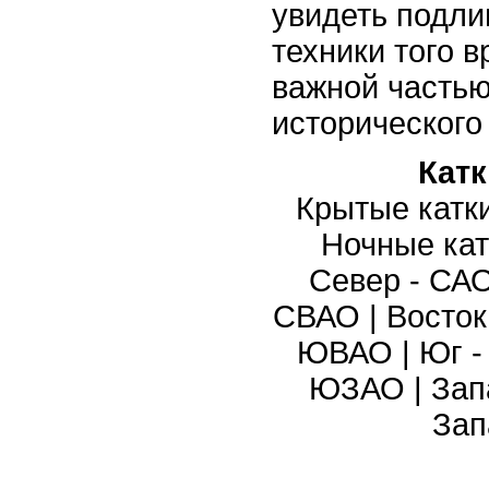
увидеть подл
техники того 
важной частью
исторического
Кат
Крытые катк
Ночные кат
Север - СА
СВАО
|
Восток
ЮВАО
|
Юг 
ЮЗАО
|
Зап
Зап