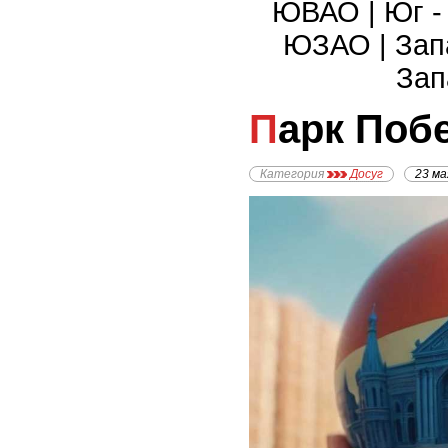
ЮВАО
|
Юг 
ЮЗАО
|
Зап
Зап
Парк Поб
Категория
Досуг
23 ма