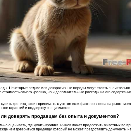
роды. Некоторые редкие или декоративные породы могут стоить значительно д
 стоимость самого кролика, но и дополнительные расходы на его содержание, 
е купить кролика, стоит принимать с учетом всех факторов: цена на рынке мо
ольше гарантий и поддержку специалистов.
т ли доверять продавцам без опыта и документов?
ьно оценивать, где купить кролика. Рынок может предложить животных по пр
режде чем довериться продавцу, который не может предоставить документы н