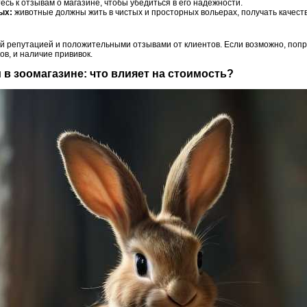
сь к отзывам о магазине, чтобы убедиться в его надежности.
ых:
животные должны жить в чистых и просторных вольерах, получать качест
 репутацией и положительными отзывами от клиентов. Если возможно, попр
в, и наличие прививок.
и в зоомагазине: что влияет на стоимость?