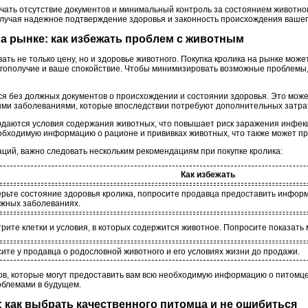
ючать отсутствие документов и минимальный контроль за состоянием животног
олучая надежное подтверждение здоровья и законность происхождения вашег
 на рынке: как избежать проблем с животным
ть не только цену, но и здоровье животного. Покупка кролика на рынке может
лагополучие и ваше спокойствие. Чтобы минимизировать возможные проблемы,
я без должных документов о происхождении и состоянии здоровья. Это может
ми заболеваниями, которые впоследствии потребуют дополнительных затрат
людаются условия содержания животных, что повышает риск заражения инфек
обходимую информацию о рационе и прививках животных, что также может пр
ций, важно следовать нескольким рекомендациям при покупке кролика:
Как избежать
рьте состояние здоровья кролика, попросите продавца предоставить информ
жных заболеваниях.
рите клетки и условия, в которых содержится животное. Попросите показать м
ите у продавца о родословной животного и его условиях жизни до продажи.
, которые могут предоставить вам всю необходимую информацию о питомце.
облемами в будущем.
х: как выбрать качественного питомца и не ошибиться