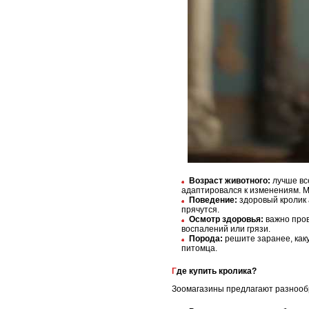
Возраст животного:
лучше все
адаптировался к изменениям. М
Поведение:
здоровый кролик 
прячутся.
Осмотр здоровья:
важно пров
воспалений или грязи.
Порода:
решите заранее, каку
питомца.
Где купить кролика?
Зоомагазины предлагают разнообр