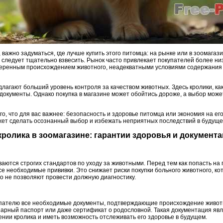
важно задуматься, где лучше купить этого питомца: на рынке или в зоомагази
е следует тщательно взвесить. Рынок часто привлекает покупателей более ни
оверенным происхождением животного, неадекватными условиями содержания
длагают больший уровень контроля за качеством животных. Здесь кролики, к
документы. Однако покупка в магазине может обойтись дороже, а выбор может
того, что для вас важнее: безопасность и здоровье питомца или экономия на е
жет сделать осознанный выбор и избежать неприятных последствий в будуще
кролика в зоомагазине: гарантии здоровья и документ
ются строгих стандартов по уходу за животными. Перед тем как попасть на 
е необходимые прививки. Это снижает риски покупки больного животного, ко
сто не позволяют провести должную диагностику.
пателю все необходимые документы, подтверждающие происхождение животно
инарный паспорт или даже сертификат о родословной. Такая документация яв
нии кролика и иметь возможность отслеживать его здоровье в будущем.