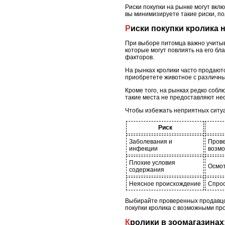
Риски покупки на рынке могут вкл
вы минимизируете такие риски, п
Риски покупки кролика
При выборе питомца важно учитыва
которые могут повлиять на его б
факторов.
На рынках кролики часто продаютс
приобретете животное с различны
Кроме того, на рынках редко соб
такие места не предоставляют не
Чтобы избежать неприятных ситуа
Риск
Заболевания и
Прове
инфекции
возмо
Плохие условия
Осмот
содержания
Неясное происхождение
Спрос
Выбирайте проверенных продавцов
покупки кролика с возможными пр
Кролики в зоомагазина