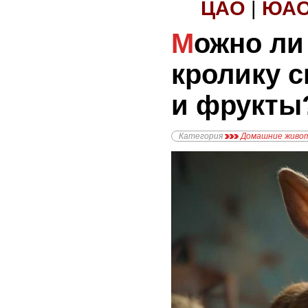
ЦАО
|
ЮА
Можно ли давать
кролику 
и фрукты
Категория
Домашние живо