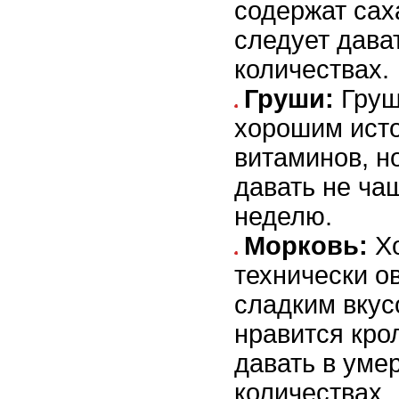
содержат сах
следует дава
количествах.
Груши:
Груш
хорошим исто
витаминов, н
давать не ча
неделю.
Морковь:
Хо
технически о
сладким вкус
нравится кро
давать в уме
количествах.