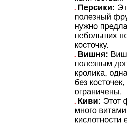
Персики:
Эт
полезный фру
нужно предлаг
небольших по
косточку.
Вишня:
Вишн
полезным доп
кролика, одн
без косточек,
ограничены.
Киви:
Этот 
много витамин
кислотности е