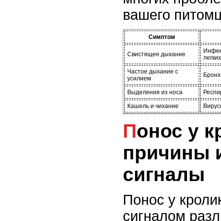
вашего питомц
Симптом
Инфек
Свистящее дыхание
легких
Частое дыхание с
Бронх
усилием
Выделения из носа
Респи
Кашель и чихание
Вирус
Понос у кролика:
причины 
сигналы
Понос у кроли
сигналом раз