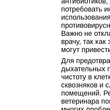
антибиотиков,
потребовать и
использовани
противовирусн
Важно не откл
врачу, так ка
могут привест
Для предотвр
дыхательных п
чистоту в клет
сквозняков и 
помещений. Р
ветеринара по
многих пробле