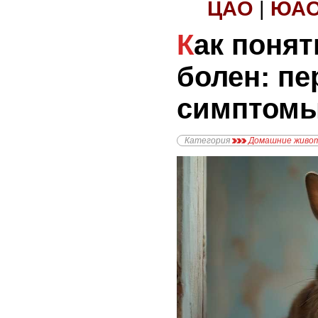
ЦАО
|
ЮА
Как понять, что кролик
болен: п
симптомы
Категория
Домашние живо