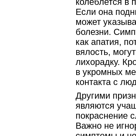
колеблется в 
Если она подн
может указыва
болезни. Симп
как апатия, по
вялость, могу
лихорадку. Кр
в укромных ме
контакта с лю
Другими приз
являются уча
покраснение с
Важно не игно
симптомы и н