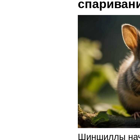
спариван
Шиншиллы нач