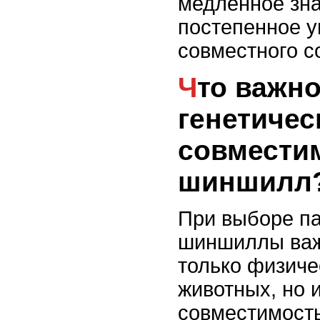
медленное зна
постепенное 
совместного с
Что важно знать о
генетичес
совмести
шиншилл
При выборе па
шиншиллы важ
только физиче
животных, но 
совместимост