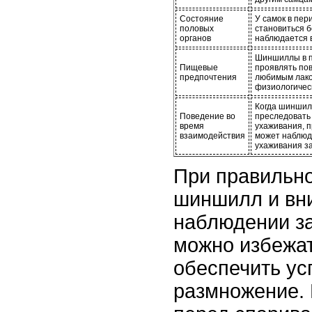
Состояние
У самок в пер
половых
становиться б
органов
наблюдается 
Шиншиллы в п
Пищевые
проявлять по
предпочтения
любимым лако
физиологическ
Когда шиншилл
Поведение во
преследовать 
время
ухаживания, п
взаимодействия
может наблюд
ухаживания з
При правильн
шиншилл и вн
наблюдении з
можно избежа
обеспечить у
размножение. 