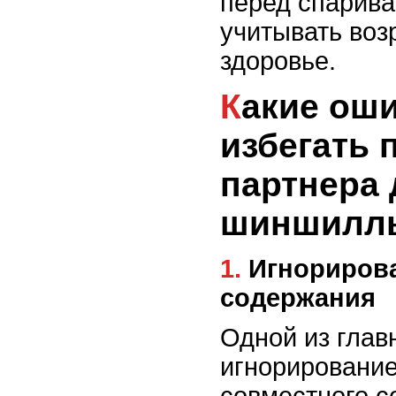
перед спарива
учитывать воз
здоровье.
Какие ошибки следует
избегать 
партнера 
шиншилл
1. Игнорирование совместного
содержания
Одной из глав
игнорировани