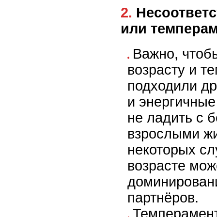
2. Несоответствие по возрасту
или темпера
Важно, чтоб
возрасту и т
подходили др
и энергичны
не ладить с 
взрослыми ж
некоторых сл
возрасте мож
доминировани
партнёров.
Темперамент