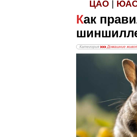
ЦАО
|
ЮА
Как правильно выбрать
шиншилле
Категория
Домашние живо