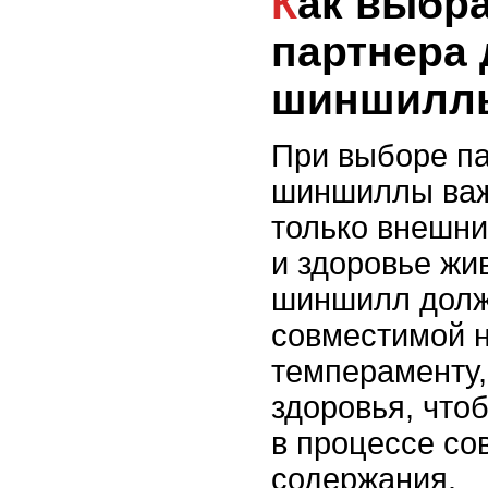
Как выбрать здорового
партнера 
шиншилл
При выборе па
шиншиллы важ
только внешни
и здоровье жи
шиншилл долж
совместимой н
темпераменту,
здоровья, что
в процессе со
содержания.