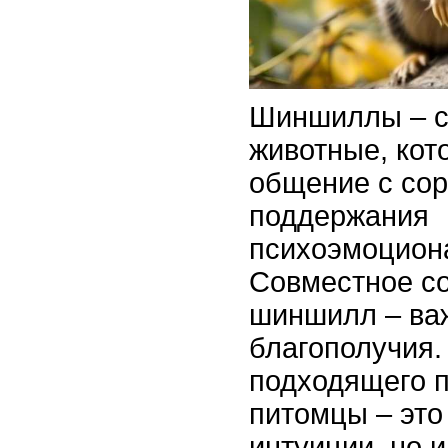
Шиншиллы – 
животные, кот
общение с со
поддержания
психоэмоциона
Совместное с
шиншилл – ва
благополучия.
подходящего 
питомцы – это
интуиции, но и