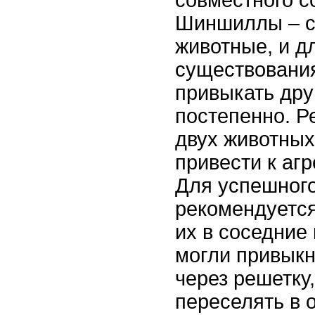
совместного с
Шиншиллы – 
животные, и д
существования
привыкать друг
постепенно. Р
двух животных
привести к агр
Для успешного
рекомендуетс
их в соседние 
могли привыкн
через решетку
переселять в 