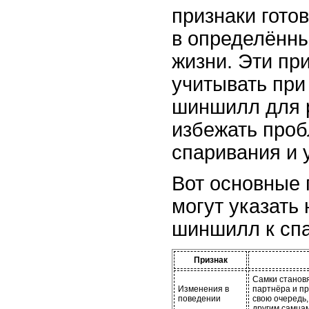
признаки гото
в определённ
жизни. Эти пр
учитывать при
шиншилл для 
избежать проб
спаривания и 
Вот основные 
могут указать 
шиншилл к сп
Признак
Самки становя
Изменения в
партнёра и п
поведении
свою очередь,
другим самцам