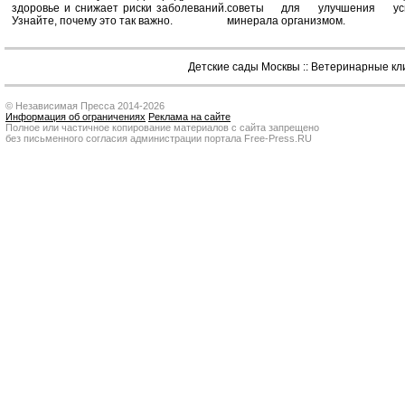
здоровье и снижает риски заболеваний.
советы для улучшения усв
Узнайте, почему это так важно.
минерала организмом.
Детские сады Москвы
::
Ветеринарные кл
© Независимая Пресса 2014-2026
Информация об ограничениях
Реклама на сайте
Полное или частичное копирование материалов с сайта запрещено
без письменного согласия администрации портала Free-Press.RU