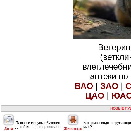
Ветерин
(веткли
влетлечебн
аптеки по
ВАО
|
ЗАО
|
ЦАО
|
ЮА
НОВЫЕ ПУ
Плюсы и минусы обучения
Как крысы видят окружающ
детей игре на фортепиано
мир?
Дети
Животные