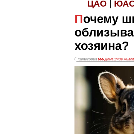
ЦАО
|
ЮА
Почему шиншиллы
облизыва
хозяина?
Категория
Домашние живо