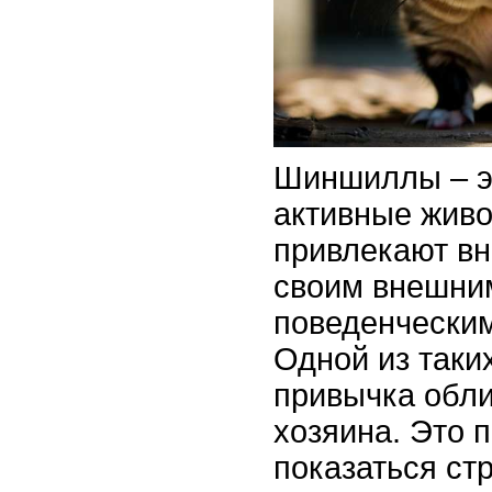
Шиншиллы – э
активные живо
привлекают вн
своим внешним
поведенчески
Одной из таки
привычка обли
хозяина. Это 
показаться ст