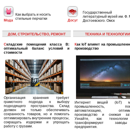
Государственный
Как выбрать и носить
литературный музей им. Ф. 
стильные перчатки
Мода
Досуг
Достоевского. Омск
ДОМ, СТРОИТЕЛЬСТВО, РЕМОНТ
ТЕХНИКА И ТЕХНОЛОГИИ
Складские помещения класса B:
Как IoT влияет на промышленность и
оптимальный баланс условий и
производство
стоимости
Организация хранения требует
грамотного подхода к выбору
Интернет вещей (IoT) м
подходящего пространства. Склад
промышленность, пов
должен не только обеспечивать
автоматизацию, оптими
сохранность товаров, но и помогать
производство и снижая зат
оптимизировать внутренние процессы,
Узнайте, как технологи
сокращать издержки и упрощать
трансформируют заво
работу с грузами.
предприятия.