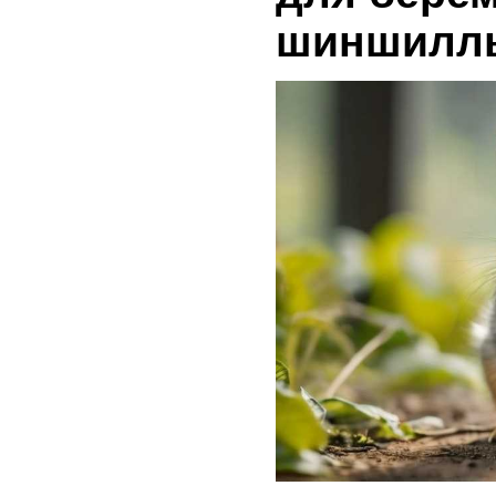
шиншилл