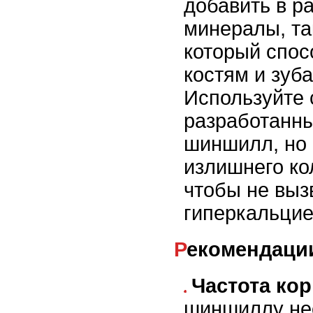
добавить в р
минералы, та
который спос
костям и зуб
Используйте
разработанны
шиншилл, но 
излишнего ко
чтобы не выз
гиперкальци
Рекомендаци
Частота ко
шиншиллу не