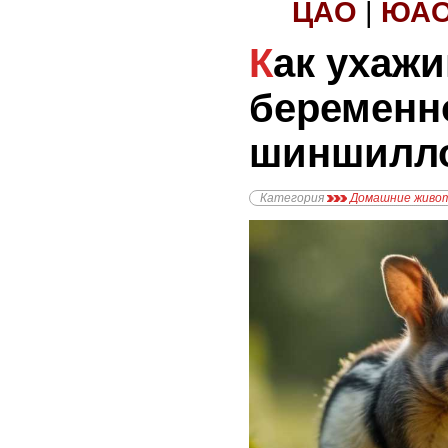
ЦАО
|
ЮА
Как ухаживать за
беременн
шиншилл
Категория
Домашние живо