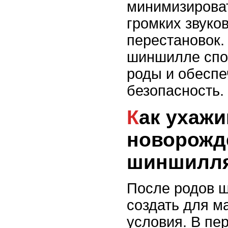
минимизироват
громких звуко
перестановок.
шиншилле спо
роды и обесп
безопасность.
Как ухаживать за
новорож
шиншилл
После родов 
создать для 
условия. В пе