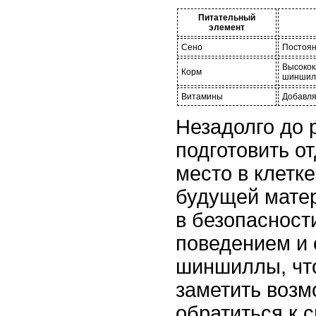
Питательный
элемент
Сено
Постоян
Высокок
Корм
шиншил
Витамины
Добавля
Незадолго до 
подготовить о
место в клетк
будущей матер
в безопасност
поведением и
шиншиллы, чт
заметить воз
обратиться к 