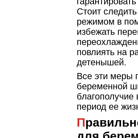
гарантировать
Стоит следить
режимом в по
избежать пере
переохлаждени
повлиять на р
детенышей.
Все эти меры 
беременной ш
благополучие 
период ее жиз
Правильное питание
для бере