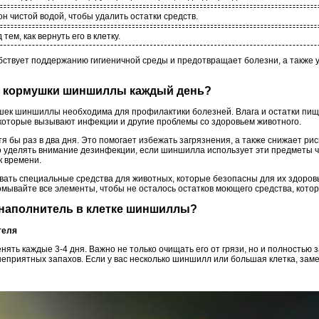
 чистой водой, чтобы удалить остатки средств.
ем, как вернуть его в клетку.
бствует поддержанию гигиеничной среды и предотвращает болезни, а также 
 и кормушки шиншиллы каждый день?
ушек шиншиллы необходима для профилактики болезней. Влага и остатки пищ
, которые вызывают инфекции и другие проблемы со здоровьем животного.
я бы раз в два дня. Это помогает избежать загрязнения, а также снижает рис
 уделять внимание дезинфекции, если шиншилла использует эти предметы ча
к времени.
ать специальные средства для животных, которые безопасны для их здоровья
мывайте все элементы, чтобы не осталось остатков моющего средства, кот
ь наполнитель в клетке шиншиллы?
теля
нять каждые 3-4 дня. Важно не только очищать его от грязи, но и полностью
неприятных запахов. Если у вас несколько шиншилл или большая клетка, зам