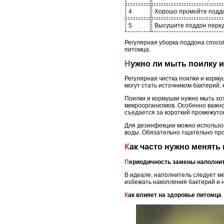
4
Хорошо промойте поддон
5
Высушите поддон перед т
Регулярная уборка поддона спосо
питомца.
Нужно ли мыть поилку
Регулярная чистка поилки и корм
могут стать источником бактерий
Поилки и кормушки нужно мыть хот
микроорганизмов. Особенно важно
съедается за короткий промежуто
Для дезинфекции можно использов
воды. Обязательно тщательно про
Как часто нужно менят
Периодичность замены наполни
В идеале, наполнитель следует ме
избежать накопления бактерий и 
Как влияет на здоровье питомца