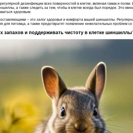
регулярной дезинфекции всех поверхностей в клетке, включая гамак и полки.
ншиллы, а также следить за тем, чтобы в клетке всегда был порядок. Это ми
аваться здоровым.
 составляющими – это залог здоровья и комфорта вашей шиншиллы. Регулярна
ия для питомца, а также предотвратят появление нежелательных проблем со
ых запахов и поддерживать чистоту в клетке шиншиллы