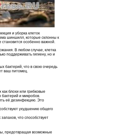
екция и уборка клеток
зма шиншилл, которые склонны к
е становится особенно важной.
ржания. В любом случае, клетка
ко поддерживать гигиену, но и
ых бактерий, что в свою очередь
ет ваш питомец.
 как блохи или грибковые
 бактерий и микробов.
ить её дезинфекцию. Это
особствуют ухудшению общего
 запахов, что способствует
ллы, предотвращая возможные