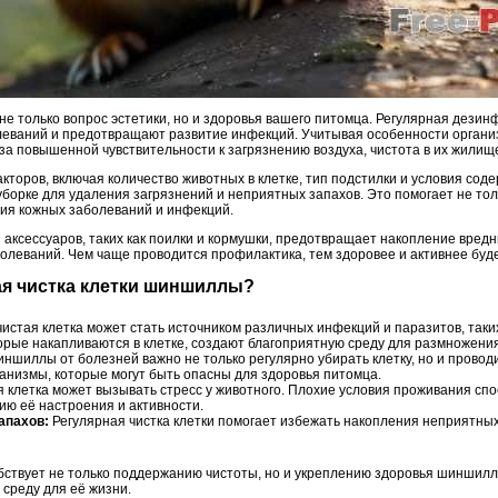
не только вопрос эстетики, но и здоровья вашего питомца. Регулярная дезинф
леваний и предотвращают развитие инфекций. Учитывая особенности органи
а повышенной чувствительности к загрязнению воздуха, чистота в их жилищ
акторов, включая количество животных в клетке, тип подстилки и условия соде
борке для удаления загрязнений и неприятных запахов. Это помогает не толь
ия кожных заболеваний и инфекций.
аксессуаров, таких как поилки и кормушки, предотвращает накопление вредн
болеваний. Чем чаще проводится профилактика, тем здоровее и активнее буд
ая чистка клетки шиншиллы?
истая клетка может стать источником различных инфекций и паразитов, таких
орые накапливаются в клетке, создают благоприятную среду для размножения
шиллы от болезней важно не только регулярно убирать клетку, но и провод
анизмы, которые могут быть опасны для здоровья питомца.
 клетка может вызывать стресс у животного. Плохие условия проживания сп
ю её настроения и активности.
апахов:
Регулярная чистка клетки помогает избежать накопления неприятных
обствует не только поддержанию чистоты, но и укреплению здоровья шинши
среду для её жизни.