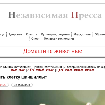
суг
Здоровье
Красота
Кулинария, рецепты
Мода, стиль
Образо
Спорт
Техника и технологии
Домашние животные
 клиники (ветклиники), Центры, влетлечебницы, ветеринарные аптеки по ок
ВАО
|
ЗАО
|
САО
|
СВАО
|
СЗАО
|
ЦАО
|
ЮАО
|
ЮВАО
|
ЮЗАО
тить клетку шиншиллы?
тные
31 мая 2026