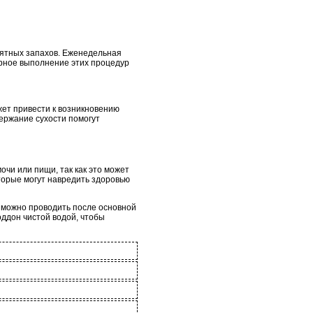
иятных запахов. Еженедельная
лярное выполнение этих процедур
жет привести к возникновению
ержание сухости помогут
очи или пищи, так как это может
оторые могут навредить здоровью
 можно проводить после основной
оддон чистой водой, чтобы