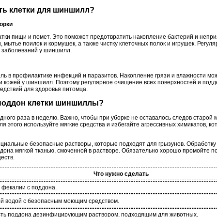
ать клетки для шиншилл?
орки
атки пищи и помет. Это поможет предотвратить накопление бактерий и непр
, мытье поилок и кормушек, а также чистку клеточных полок и игрушек. Регу
 заболеваний у шиншилл.
оль в профилактике инфекций и паразитов. Накопление грязи и влажности мо
и кожей у шиншилл. Поэтому регулярное очищение всех поверхностей и подд
едствий для здоровья питомца.
 поддон клетки шиншиллы?
дного раза в неделю. Важно, чтобы при уборке не оставалось следов старой м
ля этого используйте мягкие средства и избегайте агрессивных химикатов, к
циальные безопасные растворы, которые подходят для грызунов. Обработку
ддона мягкой тканью, смоченной в растворе. Обязательно хорошо промойте п
еств.
Что нужно сделать
 фекалии с поддона.
й водой с безопасным моющим средством.
ть поддона дезинфицирующим раствором, подходящим для животных.