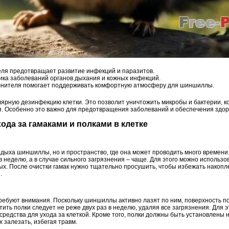
ля предотвращает развитие инфекций и паразитов.
тика заболеваний органов дыхания и кожных инфекций.
лнителя помогает поддерживать комфортную атмосферу для шиншиллы.
лярную дезинфекцию клетки. Это позволит уничтожить микробы и бактерии, к
я. Особенно это важно для предотвращения заболеваний и обеспечения здор
хода за гамаками и полками в клетке
отдыха шиншиллы, но и пространство, где она может проводить много времени
в неделю, а в случае сильного загрязнения – чаще. Для этого можно использ
ых. После очистки гамак нужно тщательно просушить, чтобы избежать накопл
.
ребуют внимания. Поскольку шиншиллы активно лазят по ним, поверхность по
ить полки следует не реже двух раз в неделю, удаляя все загрязнения. Для 
редства для ухода за клеткой. Кроме того, полки должны быть установлены 
 залезать, избегая травм.