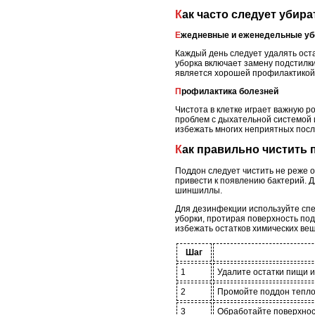
Как часто следует убир
Ежедневные и еженедельные уб
Каждый день следует удалять ост
уборка включает замену подстилки
является хорошей профилактикой
Профилактика болезней
Чистота в клетке играет важную р
проблем с дыхательной системой 
избежать многих неприятных посл
Как правильно чистить
Поддон следует чистить не реже о
привести к появлению бактерий. Д
шиншиллы.
Для дезинфекции используйте спе
уборки, протирая поверхность по
избежать остатков химических вещ
Шаг
1
Удалите остатки пищи и
2
Промойте поддон тепло
3
Обработайте поверхнос