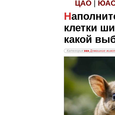
ЦАО
|
ЮА
Наполнители для
клетки ш
какой вы
Категория
Домашние живо