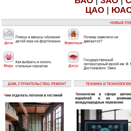
ВАО
|
ЗАО
|
ЦАО
|
ЮА
НОВЫЕ ПУ
Плюсы и минусы обучения
Почему хамелеон не
детей игре на фортепиано
двигается?
Дети
Животные
Государственный
Как выбрать и носить
литературный музей им. Ф. 
Мода
Досуг
стильные перчатки
Достоевского. Омск
ДОМ, СТРОИТЕЛЬСТВО, РЕМОНТ
ТЕХНИКА И ТЕХНОЛОГИИ
Технологии в сфере автономных
Чем отделать потолок в гостиной
кораблей и их влияни
международные перевозки