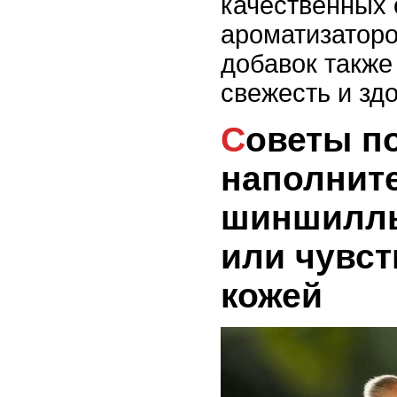
качественных 
ароматизаторо
добавок также
свежесть и з
Советы по выбору
наполнит
шиншиллы
или чувс
кожей