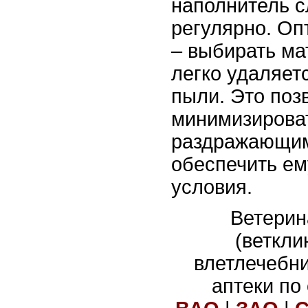
наполнитель с
регулярно. Оп
– выбирать ма
легко удаляет
пыли. Это поз
минимизироват
раздражающим
обеспечить е
условия.
Ветерин
(веткли
влетлечебн
аптеки по