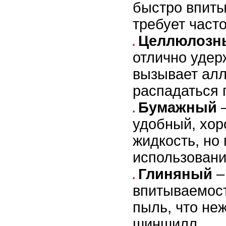
быстро впиты
требует част
Целлюлозн
отлично удер
вызывает алл
распадаться 
Бумажный
–
удобный, хор
жидкость, но
использовани
Глиняный
–
впитываемост
пыль, что не
шиншилл.