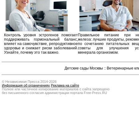
Контроль уровня эстрогенов помогает
Правильное питание при не
поддерживать гормональный баланс,
железа: лучшие продукты, реком
влияет на самочувствие, репродуктивное
по сочетанию питательных вещ
здоровье и снижает риски заболеваний.
советы для улучшения усв
Узнайте, почему это так важно.
минерала организмом.
Детские сады Москвы
::
Ветеринарные кл
© Независимая Пресса 2014-2026
Информация об ограничениях
Реклама на сайте
Полное или частичное копирование материалов с сайта запрещено
без письменного согласия администрации портала Free-Press.RU