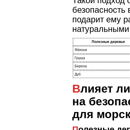
Такой подход 
безопасность 
подарит ему р
натуральными
Полезные деревья
Яблоня
Груша
Береза
Дуб
Влияет ли вид дерева
на безопа
для морс
Полезные де