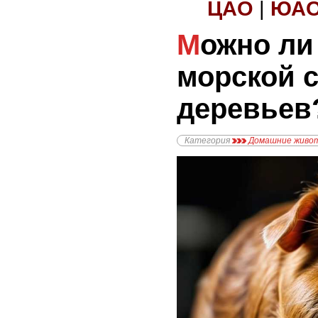
ЦАО
|
ЮА
Можно ли давать
морской с
деревьев
Категория
Домашние живо