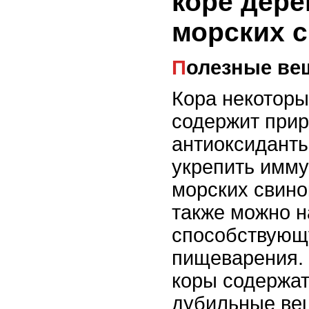
коре дере
морских 
Полезные ве
Кора некоторы
содержит при
антиоксиданты
укрепить имм
морских свино
также можно н
способствующ
пищеварения.
коры содержа
дубильные ве