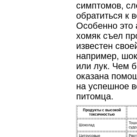
симптомов, сл
обратиться к в
Особенно это 
хомяк съел пр
известен свое
например, шок
или лук. Чем 
оказана помо
на успешное в
питомца.
Продукты с высокой
токсичностью
Тошн
Шоколад
судо
Цитрусовые
Рвот