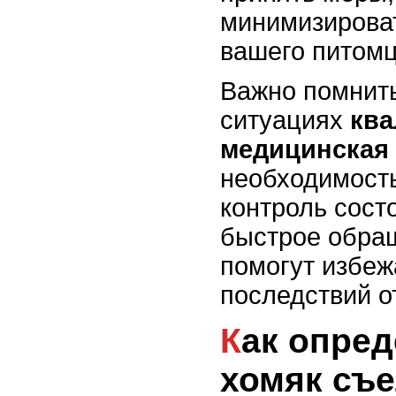
минимизироват
вашего питомц
Важно помнить
ситуациях
кв
медицинская
необходимост
контроль сост
быстрое обращ
помогут избеж
последствий о
Как определить, что
хомяк съ