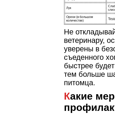
Слаб
Лук
слиз
Орехи (в большом
Труд
количестве)
Не откладывай
ветеринару, о
уверены в без
съеденного хо
быстрее будет
тем больше ша
питомца.
Какие меры
профилак