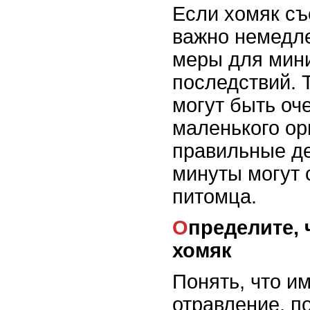
Если хомяк съ
важно немедл
меры для мин
последствий. 
могут быть оч
маленького ор
правильные де
минуты могут 
питомца.
Определите, что именно съел
хомяк
Понять, что и
отравление, п