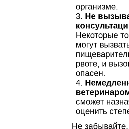
организме.
Не вызыва
консультаци
Некоторые т
могут вызват
пищеваритель
рвоте, и выз
опасен.
Немедленн
ветеринаром
сможет назна
оценить степ
Не забывайте,