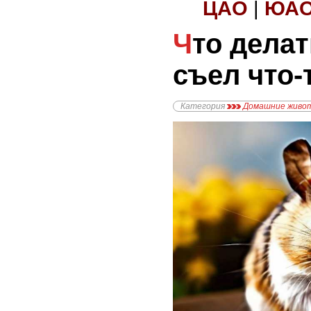
ЦАО
|
ЮА
Что делать, если хомяк
съел что-
Категория
Домашние живо