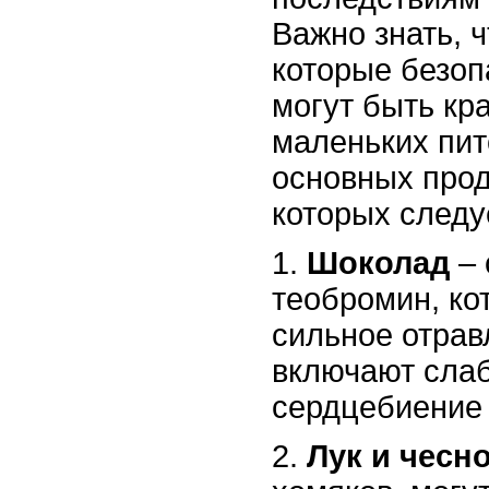
Важно знать, 
которые безоп
могут быть кр
маленьких пит
основных прод
которых следуе
1.
Шоколад
– 
теобромин, ко
сильное отра
включают сла
сердцебиение 
2.
Лук и чесн