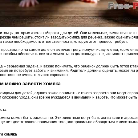
томцы, которых часто выбирают для детей. Они маленькие, симпатичные и 
режде чем решить, стоит ли заводить хомяка для ребенка, важно оценить ряд
а также необходимость ответственности, которую этот процесс требует.
 простым, но на самом деле он включает регулярную чистку клетки, кормлени
 способны обеспечить все эти моменты на должном уровне, что может привес
а – серьезная задача, и важно понимать, что ребенок должен быть готов к т
 время он потребует заботы и внимания. Родители должны оценить, может ли 
 постоянное вмешательство взрослого.
тям можно завести хомяка
омцами для детей, однако важно понимать, с какого возраста они могут справ
 сложного ухода, они все же нуждаются в внимании и заботе, что может быть
аста
хомяка может быть рискованно. Эти животные могут быть активными и агресси
ще нет достаточного понимания того, как правильно обращаться с животными,
ти хомяка