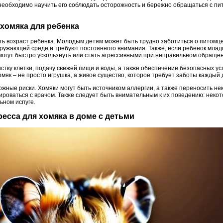
 необходимо научить его соблюдать осторожность и бережно обращаться с пи
 хомяка для ребенка
ть возраст ребенка. Молодым детям может быть трудно заботиться о питомце
кружающей среде и требуют постоянного внимания. Также, если ребенок млад
 могут быстро ускользнуть или стать агрессивными при неправильном обраще
стку клетки, подачу свежей пищи и воды, а также обеспечение безопасных у
омяк – не просто игрушка, а живое существо, которое требует заботы каждый 
ожные риски. Хомяки могут быть источником аллергии, а также переносить н
ироваться с врачом. Также следует быть внимательным к их поведению: некот
ьном испуге.
тресса для хомяка в доме с детьми