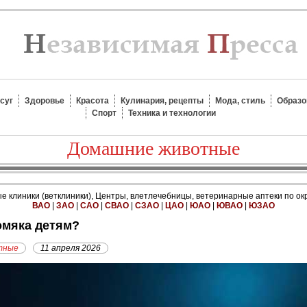
суг
Здоровье
Красота
Кулинария, рецепты
Мода, стиль
Образо
Спорт
Техника и технологии
Домашние животные
 клиники (ветклиники), Центры, влетлечебницы, ветеринарные аптеки по ок
ВАО
|
ЗАО
|
САО
|
СВАО
|
СЗАО
|
ЦАО
|
ЮАО
|
ЮВАО
|
ЮЗАО
омяка детям?
тные
11 апреля 2026