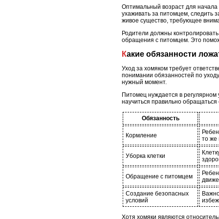
Оптимальный возраст для начала у
ухаживать за питомцем, следить за
живое существо, требующее внима
Родители должны контролировать п
обращения с питомцем. Это помож
Какие обязанности ложа
Уход за хомяком требует ответств
понимании обязанностей по уходу,
нужный момент.
Питомец нуждается в регулярном 
научиться правильно обращаться 
Обязанность
Ребен
Кормление
то же
Клетк
Уборка клетки
здоро
Ребен
Обращение с питомцем
движе
Создание безопасных
Важно
условий
избеж
Хотя хомяки являются относительн