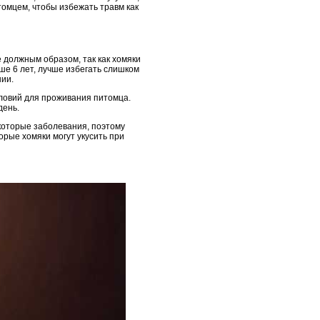
томцем, чтобы избежать травм как
 должным образом, так как хомяки
ше 6 лет, лучше избегать слишком
нии.
словий для проживания питомца.
день.
екоторые заболевания, поэтому
орые хомяки могут укусить при