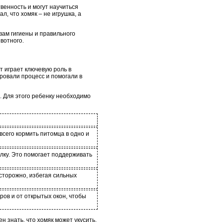
венность и могут научиться
л, что хомяк – не игрушка, а
вам гигиены и правильного
вотного.
т играет ключевую роль в
ровали процесс и помогали в
. Для этого ребенку необходимо
всего кормить питомца в одно и
илку. Это помогает поддерживать
осторожно, избегая сильных
ров и от открытых окон, чтобы
 знать, что хомяк может укусить,