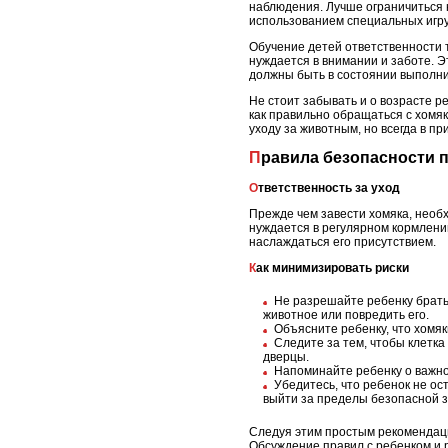
наблюдения. Лучше ограничиться 
использованием специальных игр
Обучение детей ответственности т
нуждается в внимании и заботе. Э
должны быть в состоянии выполнит
Не стоит забывать и о возрасте р
как правильно обращаться с хомя
уходу за животным, но всегда в п
Правила безопасности 
Ответственность за уход
Прежде чем завести хомяка, необх
нуждается в регулярном кормлении
наслаждаться его присутствием.
Как минимизировать риски
Не разрешайте ребенку брать 
животное или повредить его.
Объясните ребенку, что хомяк
Следите за тем, чтобы клетк
дверцы.
Напоминайте ребенку о важнос
Убедитесь, что ребенок не ос
выйти за пределы безопасной 
Следуя этим простым рекомендаци
Обсуждение правил с ребенком и 