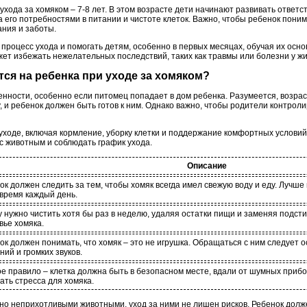
хода за хомяком – 7-8 лет. В этом возрасте дети начинают развивать ответст
 его потребностями в питании и чистоте клеток. Важно, чтобы ребенок понима
ния и заботы.
роцесс ухода и помогать детям, особенно в первых месяцах, обучая их осно
ет избежать нежелательных последствий, таких как травмы или болезни у жи
тся на ребенка при уходе за хомяком?
енности, особенно если питомец попадает в дом ребенка. Разумеется, возрас
 и ребенок должен быть готов к ним. Однако важно, чтобы родители контроли
уходе, включая кормление, уборку клетки и поддержание комфортных условий
с животным и соблюдать график ухода.
Описание
ок должен следить за тем, чтобы хомяк всегда имел свежую воду и еду. Лучше 
 время каждый день.
у нужно чистить хотя бы раз в неделю, удаляя остатки пищи и заменяя подст
вье хомяка.
ок должен понимать, что хомяк – это не игрушка. Обращаться с ним следует 
ний и громких звуков.
е правило – клетка должна быть в безопасном месте, вдали от шумных прибо
ать стресса для хомяка.
о неприхотливыми животными, уход за ними не лишен рисков. Ребенок должен