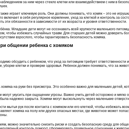
наблюдением за ним через стекло клетки или взаимодействием с ним в безоп
ушек.
акже играет ключевую роль. Они должны понимать, что хомяк – это не игрушк
то включает в себя регулярное кормление, уход за клеткой и контроль за сос
ь эти обязанности в зависимости от их возраста и уровня ответственности.
ебёнка. Младшие дети могут не осознавать всей хрупкости маленького питомца
ком, чтобы избежать случайных травм. Для старших детей можно доверить б
рисутствии взрослого, чтобы гарантировать безопасность хомяка.
при общении ребенка с хомяком
одимо обсудить с ребенком, что уход за питомцем требует ответственности 
, уборке клетки и проверке здоровья. Ребенок должен понимать, что за живот
хомяка на руки без присмотра. Это особенно важно для маленьких детей, ко
и могут укусить при ощущении угрозы. Важно учить детей осторожно и мягко 
а была надежно закрыта. Хомяки могут выскользнуть через маленькие отверс
ти мытья рук после контакта с хомяком или его клеткой, чтобы избежать во
тавляет хомяка на полу или других опасных местах, где животное может попас
зоны.
ям, можно значительно снизить риски и создать безопасную среду для обще
регулярный контроль помогут сформировать правильное отношение к животн