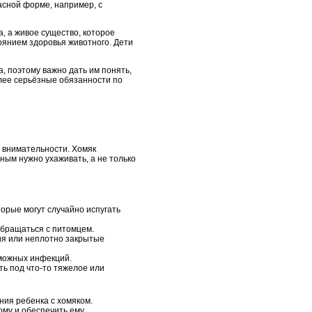
асной форме, например, с
а, а живое существо, которое
тоянием здоровья животного. Дети
, поэтому важно дать им понять,
олее серьёзные обязанности по
и внимательности. Хомяк
ным нужно ухаживать, а не только
торые могут случайно испугать
обращаться с питомцем.
тия или неплотно закрытые
зможных инфекций.
ть под что-то тяжелое или
ния ребенка с хомяком.
ому и обеспечить ему