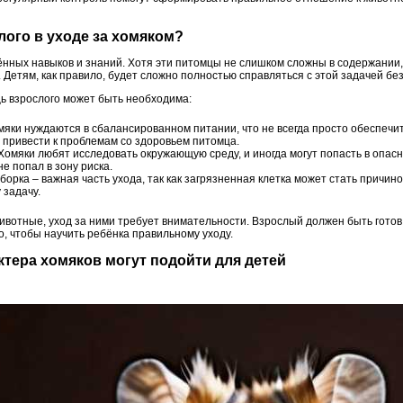
лого в уходе за хомяком?
ённых навыков и знаний. Хотя эти питомцы не слишком сложны в содержании,
 Детям, как правило, будет сложно полностью справляться с этой задачей бе
щь взрослого может быть необходима:
яки нуждаются в сбалансированном питании, что не всегда просто обеспечит
привести к проблемам со здоровьем питомца.
Хомяки любят исследовать окружающую среду, и иногда могут попасть в опас
е попал в зону риска.
борка – важная часть ухода, так как загрязненная клетка может стать причин
 задачу.
ивотные, уход за ними требует внимательности. Взрослый должен быть готов
о, чтобы научить ребёнка правильному уходу.
актера хомяков могут подойти для детей