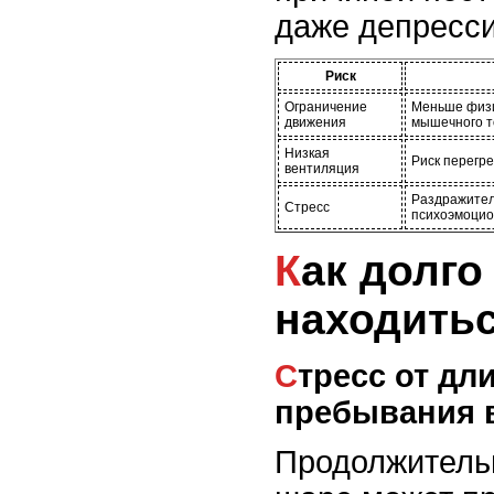
даже депресси
Риск
Ограничение
Меньше физи
движения
мышечного т
Низкая
Риск перегре
вентиляция
Раздражител
Стресс
психоэмоцио
Как долго крыса может
находитьс
Стресс от длительного
пребывания 
Продолжитель