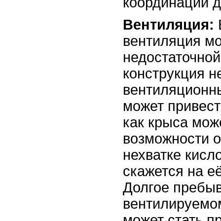
координации д
Вентиляция:
вентиляция м
недостаточной
конструкция н
вентиляционны
может привести
как крыса мож
возможности о
нехватке кисло
скажется на е
Долгое пребыв
вентилируемо
может стать п