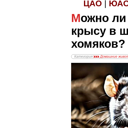
ЦАО
|
ЮА
Можно ли держать
крысу в 
хомяков?
Категория
Домашние живо