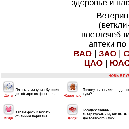
здоровье и на
Ветерин
(веткли
влетлечебн
аптеки по
ВАО
|
ЗАО
|
ЦАО
|
ЮА
НОВЫЕ ПУ
Плюсы и минусы обучения
Почему шиншилла не даётс
детей игре на фортепиано
руки?
Дети
Животные
Государственный
Как выбрать и носить
литературный музей им. Ф. 
стильные перчатки
Мода
Досуг
Достоевского. Омск