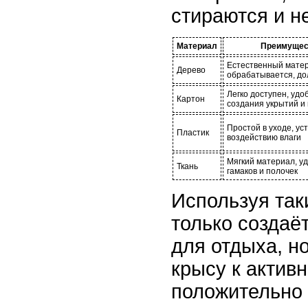
стираются и н
Материал
Преимущес
Естественный матер
Дерево
обрабатывается, до
Легко доступен, удо
Картон
создания укрытий и
Простой в уходе, уст
Пластик
воздействию влаги
Мягкий материал, у
Ткань
гамаков и полочек
Используя так
только создаё
для отдыха, н
крысу к актив
положительно 