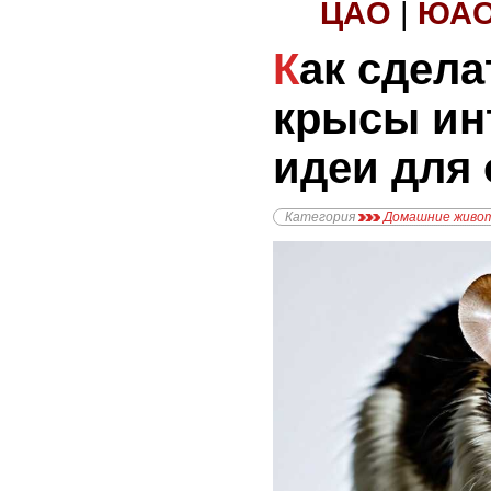
ЦАО
|
ЮА
Как сделать клетку
крысы ин
идеи для 
Категория
Домашние живо