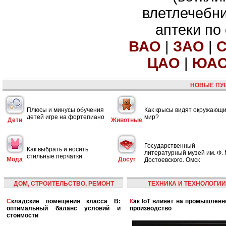
влетлечебн
аптеки по
ВАО
|
ЗАО
|
ЦАО
|
ЮА
НОВЫЕ ПУ
Плюсы и минусы обучения
Как крысы видят окружающ
детей игре на фортепиано
мир?
Дети
Животные
Государственный
Как выбрать и носить
литературный музей им. Ф. 
стильные перчатки
Мода
Досуг
Достоевского. Омск
ДОМ, СТРОИТЕЛЬСТВО, РЕМОНТ
ТЕХНИКА И ТЕХНОЛОГИИ
Складские помещения класса B:
Как IoT влияет на промышленность и
оптимальный баланс условий и
производство
стоимости