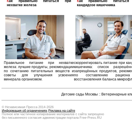
Как правильно питаться при
Как правильно питаться при
нехватке железа
кандидозе кишечника
Правильное питание при нехватке
скорректировать питание при ка
железа: лучшие продукты, рекомендации
кишечника: список разрешё
по сочетанию питательных веществ и
запрещённых продуктов, рекоме
советы для улучшения усвоения
по составлению рацион
минерала организмом.
восстановления баланса микроф
Детские сады Москвы
::
Ветеринарные кл
© Независимая Пресса 2014-2026
Информация об ограничениях
Реклама на сайте
Полное или частичное копирование материалов с сайта запрещено
без письменного согласия администрации портала Free-Press.RU