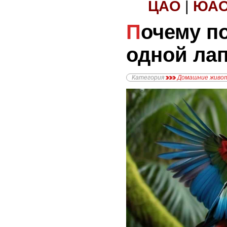
ЦАО
|
ЮА
Почему попугаи спят на
одной ла
Категория
Домашние живо