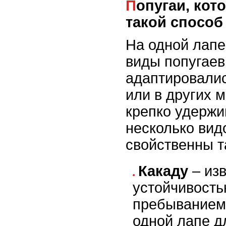
Попугаи, которым характерен
такой способ
На одной лапе
виды попугаев
адаптировалис
или в других м
крепко удержи
несколько вид
свойственны т
Какаду
– из
устойчивость
пребыванием 
одной лапе д