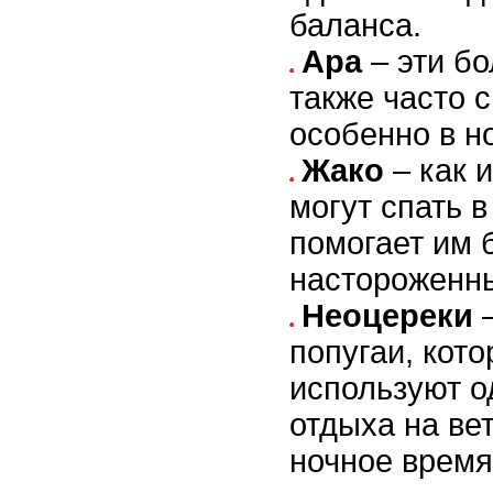
баланса.
Ара
– эти б
также часто с
особенно в н
Жако
– как и
могут спать в
помогает им 
настороженны
Неоцереки
–
попугаи, кот
используют о
отдыха на ве
ночное время