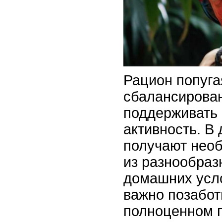
Рацион попуга
сбалансирова
поддерживать 
активность. В
получают нео
из разнообраз
домашних усл
важно позабот
полноценном п