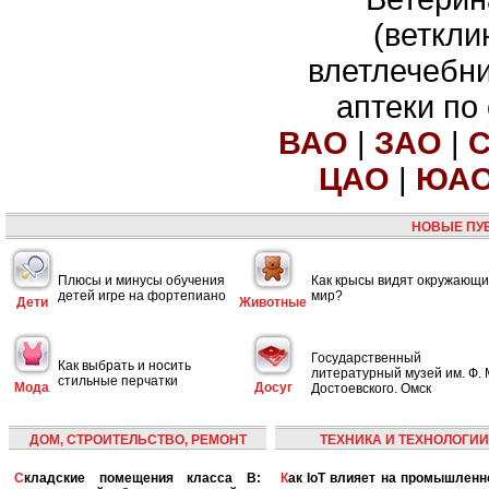
(веткли
влетлечебн
аптеки по
ВАО
|
ЗАО
|
ЦАО
|
ЮА
НОВЫЕ ПУ
Плюсы и минусы обучения
Как крысы видят окружающ
детей игре на фортепиано
мир?
Дети
Животные
Государственный
Как выбрать и носить
литературный музей им. Ф. 
стильные перчатки
Мода
Досуг
Достоевского. Омск
ДОМ, СТРОИТЕЛЬСТВО, РЕМОНТ
ТЕХНИКА И ТЕХНОЛОГИИ
Складские помещения класса B:
Как IoT влияет на промышленность и