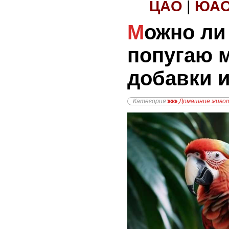
ЦАО
|
ЮА
Можно ли давать
попугаю 
добавки и
Категория
Домашние живо