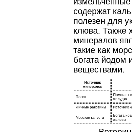
измельченные
содержат каль
полезен для у
клюва. Также 
минералов явл
такие как морс
богата йодом 
веществами.
Источник
минералов
Помогает 
Песок
желудка
Яичные раковины
Источник к
Богата йо
Морская капуста
железы
Ветерин