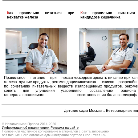
Как правильно питаться при
Как правильно питаться при
нехватке железа
кандидозе кишечника
Правильное питание при нехватке
скорректировать питание при ка
железа: лучшие продукты, рекомендации
кишечника: список разрешё
по сочетанию питательных веществ и
запрещённых продуктов, рекоме
советы для улучшения усвоения
по составлению рацион
минерала организмом.
восстановления баланса микроф
Детские сады Москвы
::
Ветеринарные кл
© Независимая Пресса 2014-2026
Информация об ограничениях
Реклама на сайте
Полное или частичное копирование материалов с сайта запрещено
без письменного согласия администрации портала Free-Press.RU