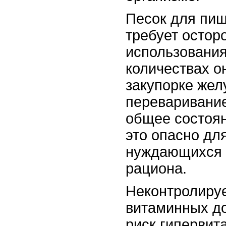
Песок для пи
требует остор
использования
количествах о
закупорке жел
переваривани
общее состоя
это опасно для
нуждающихся 
рациона.
Неконтролиру
витаминных д
риск гипервит