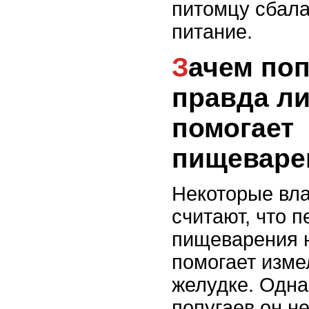
питомцу сбал
питание.
Зачем попугаям песок и
правда ли
помогает
пищевар
Некоторые вл
считают, что п
пищеварения н
помогает изме
желудке. Одна
попугаев он н