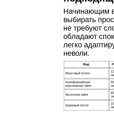
Начинающим в
выбирать прос
не требуют сл
обладают спо
легко адаптир
неволи.
Вид
Р
1
Маисовый полоз
с
Калифорнийская
9
королевская змея
с
9
Молочная змея
с
1
Шаровый питон
с