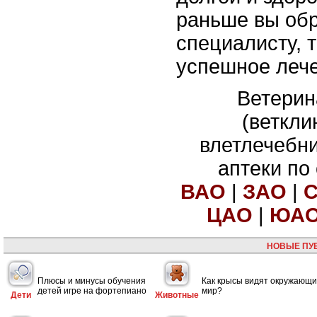
раньше вы обр
специалисту, 
успешное лече
Ветерин
(веткли
влетлечебн
аптеки по
ВАО
|
ЗАО
|
ЦАО
|
ЮА
НОВЫЕ ПУ
Плюсы и минусы обучения
Как крысы видят окружающ
детей игре на фортепиано
мир?
Дети
Животные