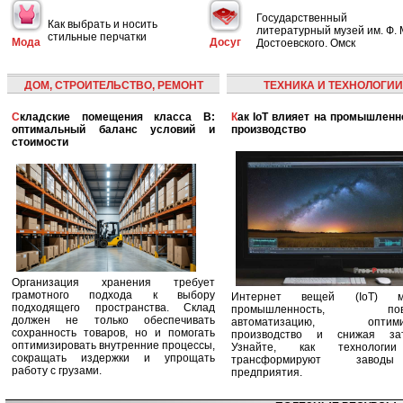
Государственный
Как выбрать и носить
литературный музей им. Ф. 
стильные перчатки
Мода
Досуг
Достоевского. Омск
ДОМ, СТРОИТЕЛЬСТВО, РЕМОНТ
ТЕХНИКА И ТЕХНОЛОГИИ
Складские помещения класса B:
Как IoT влияет на промышленность и
оптимальный баланс условий и
производство
стоимости
Организация хранения требует
грамотного подхода к выбору
Интернет вещей (IoT) м
подходящего пространства. Склад
промышленность, пов
должен не только обеспечивать
автоматизацию, оптими
сохранность товаров, но и помогать
производство и снижая зат
оптимизировать внутренние процессы,
Узнайте, как технологи
сокращать издержки и упрощать
трансформируют заво
работу с грузами.
предприятия.