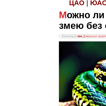
ЦАО
|
ЮА
Можно ли держать
змею без
Категория
Домашние живо