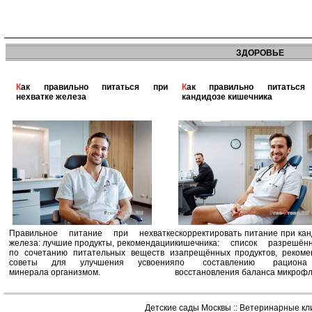
ЗДОРОВЬЕ
Как правильно питаться при
Как правильно питаться при
нехватке железа
кандидозе кишечника
Правильное питание при нехватке
скорректировать питание при ка
железа: лучшие продукты, рекомендации
кишечника: список разрешё
по сочетанию питательных веществ и
запрещённых продуктов, рекоме
советы для улучшения усвоения
по составлению рацион
минерала организмом.
восстановления баланса микроф
Детские сады Москвы
::
Ветеринарные кл