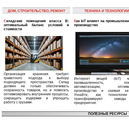
ДОМ, СТРОИТЕЛЬСТВО, РЕМОНТ
ТЕХНИКА И ТЕХНОЛОГИИ
Складские помещения класса B:
Как IoT влияет на промышленность и
оптимальный баланс условий и
производство
стоимости
Организация хранения требует
грамотного подхода к выбору
Интернет вещей (IoT) м
подходящего пространства. Склад
промышленность, пов
должен не только обеспечивать
автоматизацию, оптими
сохранность товаров, но и помогать
производство и снижая зат
оптимизировать внутренние процессы,
Узнайте, как технологи
сокращать издержки и упрощать
трансформируют заво
работу с грузами.
предприятия.
ПОЛЕЗНЫЕ РЕСУРСЫ