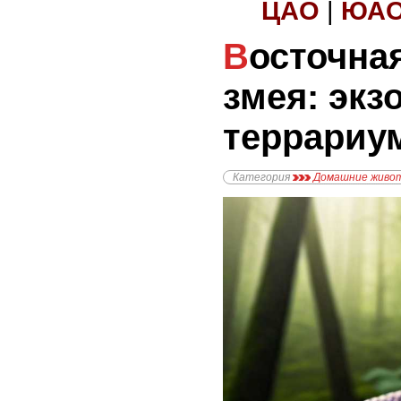
ЦАО
|
ЮА
Восточная индийская
змея: экз
террариу
Категория
Домашние живо