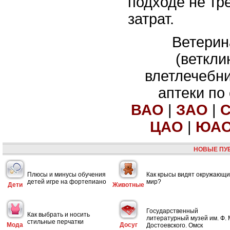
подходе не тр
затрат.
Ветерин
(веткли
влетлечебн
аптеки по
ВАО
|
ЗАО
|
ЦАО
|
ЮА
НОВЫЕ ПУ
Плюсы и минусы обучения
Как крысы видят окружающ
детей игре на фортепиано
мир?
Дети
Животные
Государственный
Как выбрать и носить
литературный музей им. Ф. 
стильные перчатки
Мода
Досуг
Достоевского. Омск