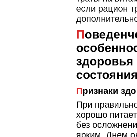
если рацион т
дополнительно
Поведенческие
особеннос
здоровья
состояни
Признаки зд
При правильн
хорошо питает
без осложнени
ярким. Днем о