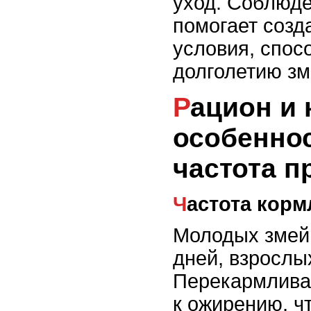
уход. Соблюд
помогает созд
условия, спо
долголетию зм
Рацион и кормление:
особеннос
частота п
Частота кор
Молодых змей 
дней, взрослых
Перекармлива
к ожирению, ч