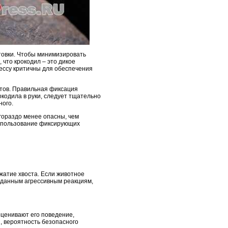
отовки. Чтобы минимизировать
что крокодил – это дикое
ессу критичны для обеспечения
нтов. Правильная фиксация
окодила в руки, следует тщательно
ного.
 гораздо менее опасны, чем
Использование фиксирующих
жатие хвоста. Если животное
жиданным агрессивным реакциям,
оценивают его поведение,
, вероятность безопасного