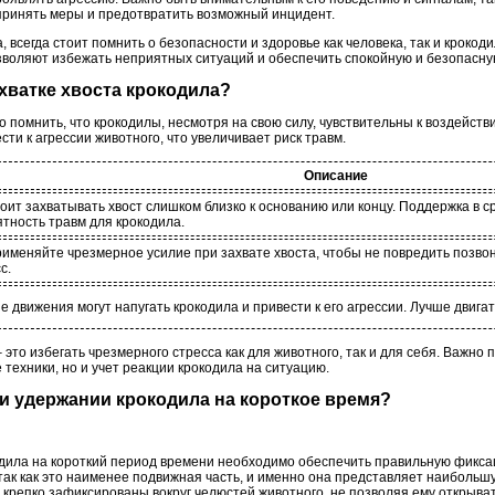
принять меры и предотвратить возможный инцидент.
 всегда стоит помнить о безопасности и здоровье как человека, так и кроко
озволяют избежать неприятных ситуаций и обеспечить спокойную и безопасну
 хватке хвоста крокодила?
помнить, что крокодилы, несмотря на свою силу, чувствительны к воздейств
и к агрессии животного, что увеличивает риск травм.
Описание
оит захватывать хвост слишком близко к основанию или концу. Поддержка в 
тность травм для крокодила.
рименяйте чрезмерное усилие при захвате хвоста, чтобы не повредить позвон
с.
е движения могут напугать крокодила и привести к его агрессии. Лучше двига
это избегать чрезмерного стресса как для животного, так и для себя. Важно 
 техники, но и учет реакции крокодила на ситуацию.
ри удержании крокодила на короткое время?
дила на короткий период времени необходимо обеспечить правильную фиксац
 так как это наименее подвижная часть, и именно она представляет наибольш
крепко зафиксированы вокруг челюстей животного, не позволяя ему открыват