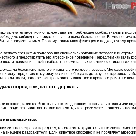
лько увлекательное, но и опасное занятие, требующее особых знаний и подг
необходимо соблюдать определенные правила безопасности. Важно понимать, 
 быть непредсказуемым. Поэтому правильная фиксация и подход к этому проц
го захвата требует использования специализированных методов и инструме
вотного и предотвратить его агрессивное поведение. Перед тем как взять кр
обенности поведения, чтобы избежать неожиданных реакций со стороны живот
крокодила безопасно, важно учитывать его размер и возраст. Молодые особи
 они могут представлять угрозу, если не соблюдать должную осторожность. 
емни или палки, помогает контролировать животное в процессе работы с ним.
дила перед тем, как его держать
ки стресса, такие как быстрые и резкие движения, открывание пасти или под
тоит продолжать контакт. Важно понимать, что стресс может привести к нео
ла к взаимодействию
нии сильного стресса перед тем, как его взять в руки. Опытные специалисты 
т на внешние раздражители. Если животное спокойно и не проявляет агрессии