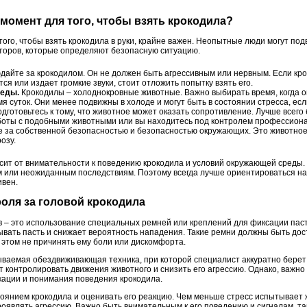
 момент для того, чтобы взять крокодила?
го, чтобы взять крокодила в руки, крайне важен. Неопытные люди могут подв
торов, которые определяют безопасную ситуацию.
айте за крокодилом. Он не должен быть агрессивным или нервным. Если кр
ся или издает громкие звуки, стоит отложить попытку взять его.
реды.
Крокодилы – холоднокровные животные. Важно выбирать время, когда о
я суток. Они менее подвижны в холоде и могут быть в состоянии стресса, ес
дготовьтесь к тому, что животное может оказать сопротивление. Лучше всего 
работы с подобными животными или вы находитесь под контролем профессиона
е за собственной безопасностью и безопасностью окружающих. Это животно
озу.
ит от внимательности к поведению крокодила и условий окружающей среды. 
ам или неожиданным последствиям. Поэтому всегда лучше ориентироваться на
ивен.
оля за головой крокодила
 – это использование специальных ремней или креплений для фиксации паст
рывать пасть и снижает вероятность нападения. Такие ремни должны быть до
 этом не причинять ему боли или дискомфорта.
ываемая обездвиживающая техника, при которой специалист аккуратно берет 
ет контролировать движения животного и снизить его агрессию. Однако, важно
кации и понимания поведения крокодила.
тоянием крокодила и оценивать его реакцию. Чем меньше стресс испытывает
проявлять агрессию. Важно быть внимательным к его поведению и сигналам, т