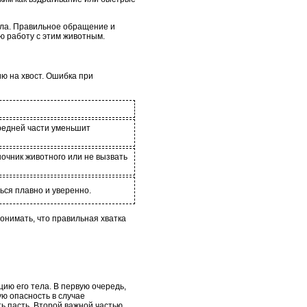
дила. Правильное обращение и
ю работу с этим животным.
ию на хвост. Ошибка при
средней части уменьшит
очник животного или не вызвать
ться плавно и уверенно.
понимать, что правильная хватка
ию его тела. В первую очередь,
ую опасность в случае
ь пасть. Второй важной частью