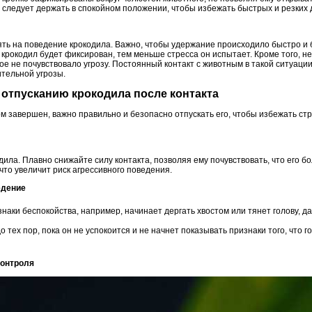
й следует держать в спокойном положении, чтобы избежать быстрых и резких
ть на поведение крокодила. Важно, чтобы удержание происходило быстро и 
 крокодил будет фиксирован, тем меньше стресса он испытает. Кроме того, 
ое не почувствовало угрозу. Постоянный контакт с животным в такой ситуац
ительной угрозы.
 отпусканию крокодила после контакта
ом завершен, важно правильно и безопасно отпускать его, чтобы избежать стре
дила. Плавно снижайте силу контакта, позволяя ему почувствовать, что его б
 что увеличит риск агрессивного поведения.
ведение
наки беспокойства, например, начинает дергать хвостом или тянет голову, д
о тех пор, пока он не успокоится и не начнет показывать признаки того, что 
 контроля