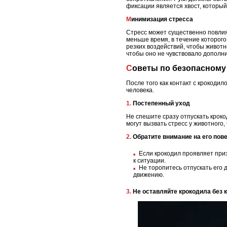
фиксации является хвост, которы
Минимизация стресса
Стресс может существенно повлия
меньше время, в течение которого
резких воздействий, чтобы животн
чтобы оно не чувствовало дополн
Советы по безопасному
После того как контакт с крокодил
человека.
1. Постепенный уход
Не спешите сразу отпускать кроко
могут вызвать стресс у животного,
2. Обратите внимание на его по
Если крокодил проявляет приз
к ситуации.
Не торопитесь отпускать его д
движению.
3. Не оставляйте крокодила без