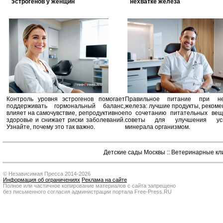
эстрогенов у женщин
нехватке железа
Контроль уровня эстрогенов помогает
Правильное питание при не
поддерживать гормональный баланс,
железа: лучшие продукты, реком
влияет на самочувствие, репродуктивное
по сочетанию питательных вещ
здоровье и снижает риски заболеваний.
советы для улучшения усв
Узнайте, почему это так важно.
минерала организмом.
Детские сады Москвы
::
Ветеринарные кл
© Независимая Пресса 2014-2026
Информация об ограничениях
Реклама на сайте
Полное или частичное копирование материалов с сайта запрещено
без письменного согласия администрации портала Free-Press.RU