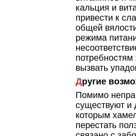
кальция и вит
привести к сл
общей вялост
режима питан
несоответстви
потребностям 
вызвать упадо
Другие воз
Помимо неправ
существуют и 
которым хаме
перестать пол
связано с заб