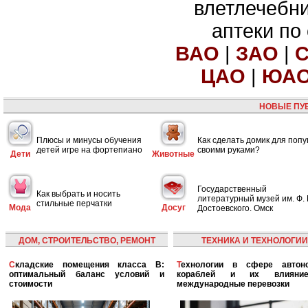
влетлечебн
аптеки по
ВАО
|
ЗАО
|
ЦАО
|
ЮА
НОВЫЕ ПУ
Плюсы и минусы обучения
Как сделать домик для попу
детей игре на фортепиано
своими руками?
Дети
Животные
Государственный
Как выбрать и носить
литературный музей им. Ф. 
стильные перчатки
Мода
Досуг
Достоевского. Омск
ДОМ, СТРОИТЕЛЬСТВО, РЕМОНТ
ТЕХНИКА И ТЕХНОЛОГИИ
Складские помещения класса B:
Технологии в сфере автономных
оптимальный баланс условий и
кораблей и их влияни
стоимости
международные перевозки