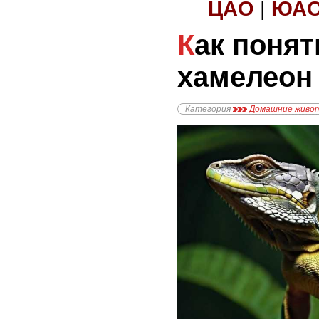
ЦАО
|
ЮА
Как понять, что
хамелеон
Категория
Домашние живо