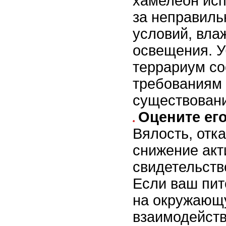
хамелеон исп
за неправил
условий, вла
освещения. У
террариум со
требованиям
существован
Оцените ег
Вялость, отка
снижение акт
свидетельств
Если ваш пит
на окружающу
взаимодейств