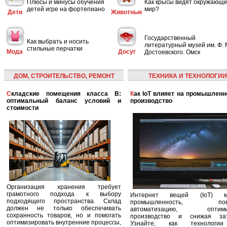
Плюсы и минусы обучения
Как крысы видят окружающ
детей игре на фортепиано
мир?
Дети
Животные
Государственный
Как выбрать и носить
литературный музей им. Ф. 
стильные перчатки
Мода
Досуг
Достоевского. Омск
ДОМ, СТРОИТЕЛЬСТВО, РЕМОНТ
ТЕХНИКА И ТЕХНОЛОГИИ
Складские помещения класса B:
Как IoT влияет на промышленность и
оптимальный баланс условий и
производство
стоимости
Организация хранения требует
грамотного подхода к выбору
Интернет вещей (IoT) м
подходящего пространства. Склад
промышленность, пов
должен не только обеспечивать
автоматизацию, оптими
сохранность товаров, но и помогать
производство и снижая зат
оптимизировать внутренние процессы,
Узнайте, как технологи