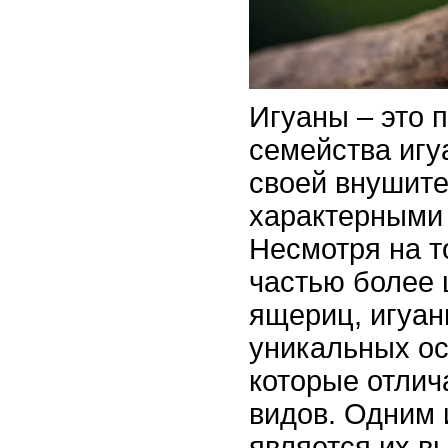
Игуаны – это 
семейства игу
своей внушит
характерными 
Несмотря на т
частью более 
ящериц, игуа
уникальных ос
которые отлич
видов. Одним 
является их в