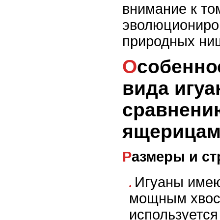
внимание к то
эволюциониро
природных ни
Особенности внешнего
вида игуа
сравнени
ящерица
Размеры и ст
Игуаны имею
мощным хвос
используется