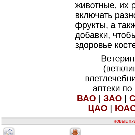
животные, их 
включать разн
фрукты, а так
добавки, чтоб
здоровье косте
Ветерин
(веткли
влетлечебн
аптеки по
ВАО
|
ЗАО
|
ЦАО
|
ЮА
НОВЫЕ ПУ