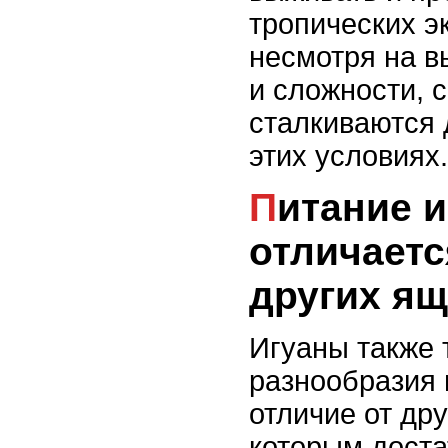
тропических э
несмотря на в
и сложности, 
сталкиваются 
этих условиях.
Питание игуан: чем оно
отличаетс
других я
Игуаны также 
разнообразия 
отличие от др
которым доста