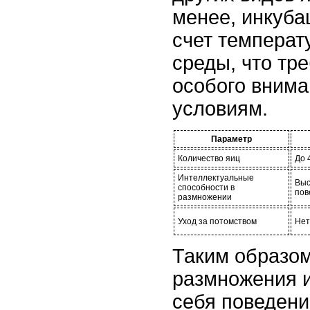
менее, инкуба
счет темпера
среды, что тре
особого внима
условиям.
Параметр
Количество яиц
До 
Интеллектуальные
Выс
способности в
пов
размножении
Уход за потомством
Нет
Таким образом
размножения и
себя поведени