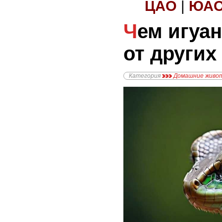
ЦАО
|
ЮА
Чем игуаны отличаются
от други
Категория
Домашние живо