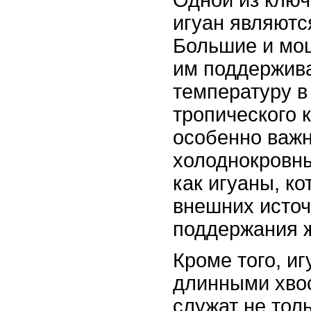
Одной из клю
игуан являютс
Большие и мо
им поддержив
температуру в
тропического 
особенно важ
холоднокровны
как игуаны, ко
внешних источ
поддержания 
Кроме того, и
длинными хво
служат не тол