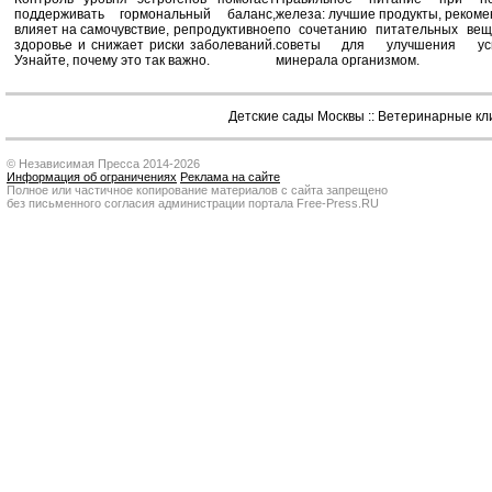
поддерживать гормональный баланс,
железа: лучшие продукты, реком
влияет на самочувствие, репродуктивное
по сочетанию питательных вещ
здоровье и снижает риски заболеваний.
советы для улучшения усв
Узнайте, почему это так важно.
минерала организмом.
Детские сады Москвы
::
Ветеринарные кл
© Независимая Пресса 2014-2026
Информация об ограничениях
Реклама на сайте
Полное или частичное копирование материалов с сайта запрещено
без письменного согласия администрации портала Free-Press.RU