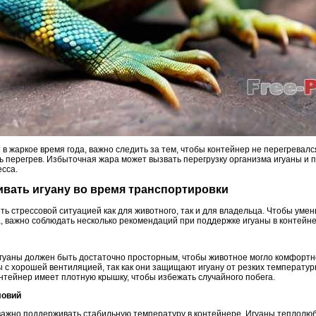
в жаркое время года, важно следить за тем, чтобы контейнер не перегревал
 перегрев. Избыточная жара может вызвать перегрузку организма игуаны и пр
есса.
ивать игуану во время транспортировки
ь стрессовой ситуацией как для животного, так и для владельца. Чтобы умен
, важно соблюдать несколько рекомендаций при поддержке игуаны в контейне
гуаны должен быть достаточно просторным, чтобы животное могло комфортн
 с хорошей вентиляцией, так как они защищают игуану от резких температу
нтейнер имеет плотную крышку, чтобы избежать случайного побега.
ловий
важно поддерживать стабильную температуру в контейнере. Игуаны теплолюб