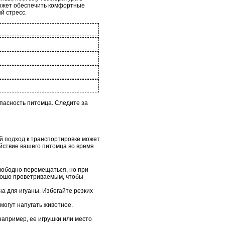
может обеспечить комфортные
й стресс.
пасность питомца. Следите за
й подход к транспортировке может
ойствие вашего питомца во время
вободно перемещаться, но при
орошо проветриваемым, чтобы
а для игуаны. Избегайте резких
могут напугать животное.
например, ее игрушки или место