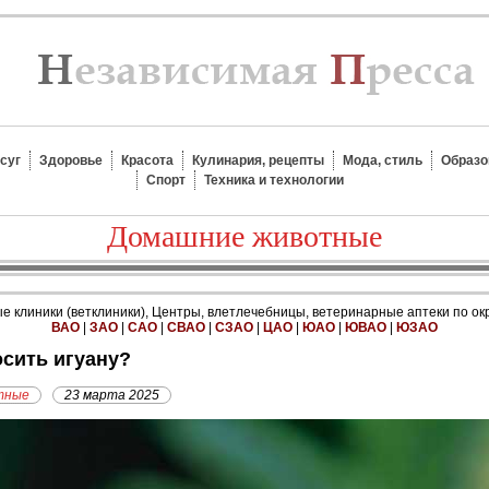
суг
Здоровье
Красота
Кулинария, рецепты
Мода, стиль
Образо
Спорт
Техника и технологии
Домашние животные
 клиники (ветклиники), Центры, влетлечебницы, ветеринарные аптеки по ок
ВАО
|
ЗАО
|
САО
|
СВАО
|
СЗАО
|
ЦАО
|
ЮАО
|
ЮВАО
|
ЮЗАО
осить игуану?
тные
23 марта 2025