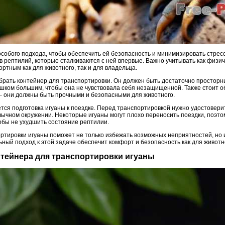
собого подхода, чтобы обеспечить ей безопасность и минимизировать стресс
 рептилий, которые сталкиваются с ней впервые. Важно учитывать как физиче
ртным как для животного, так и для владельца.
брать контейнер для транспортировки. Он должен быть достаточно просторн
лишком большим, чтобы она не чувствовала себя незащищенной. Также стоит 
 – они должны быть прочными и безопасными для животного.
ся подготовка игуаны к поездке. Перед транспортировкой нужно удостоверит
вычном окружении. Некоторые игуаны могут плохо переносить поездки, поэто
бы не ухудшить состояние рептилии.
тировки игуаны поможет не только избежать возможных неприятностей, но 
ный подход к этой задаче обеспечит комфорт и безопасность как для животног
нтейнера для транспортировки игуаны