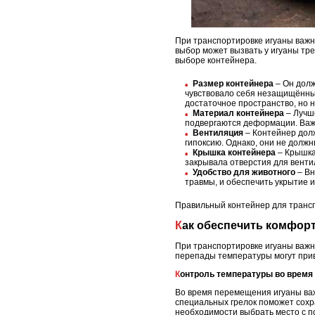
При транспортировке игуаны важн
выбор может вызвать у игуаны тр
выборе контейнера.
Размер контейнера
– Он долж
чувствовало себя незащищённым
достаточное пространство, но н
Материал контейнера
– Лучше
подвергаются деформации. Важн
Вентиляция
– Контейнер дол
гипоксию. Однако, они не долж
Крышка контейнера
– Крышка
закрывала отверстия для венти
Удобство для животного
– Вн
травмы, и обеспечить укрытие и
Правильный контейнер для трансп
Как обеспечить комфор
При транспортировке игуаны важн
перепады температуры могут прив
Контроль температуры во время
Во время перемещения игуаны важ
специальных грелок поможет сохр
необходимости выбрать место с 