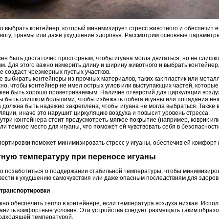
о выбрать контейнер, который минимизирует стресс животного и обеспечит 
евогу, травмы или даже ухудшение здоровья. Рассмотрим основные параметры
ен быть достаточно просторным, чтобы игуана могла двигаться, но не слишк
. Для этого важно измерить длину и ширину животного и выбрать контейнер
е создаст чрезмерных пустых участков.
 выбирать контейнеры из прочных материалов, таких как пластик или металл
о, чтобы контейнер не имел острых углов или выступающих частей, которые 
жен быть хорошо проветриваемым. Наличие отверстий для циркуляции возду
ны быть слишком большими, чтобы избежать побега игуаны или попадания не
 должна быть надежно закреплена, чтобы игуана не могла выбраться. Также 
ляции, иначе это нарушит циркуляцию воздуха и повысит уровень стресса.
утри контейнера стоит предусмотреть мягкое покрытие (например, коврик или
ли темное место для игуаны, что поможет ей чувствовать себя в безопасност
ортировки поможет минимизировать стресс у игуаны, обеспечив ей комфорт и
тную температуру при переносе игуаны
о позаботиться о поддержании стабильной температуры, чтобы минимизирова
ести к ухудшению самочувствия или даже опасным последствиям для здоров
 транспортировки
но обеспечить тепло в контейнере, если температура воздуха низкая. Испо
анить комфортные условия. Эти устройства следует размещать таким образом
подходящей температурой.