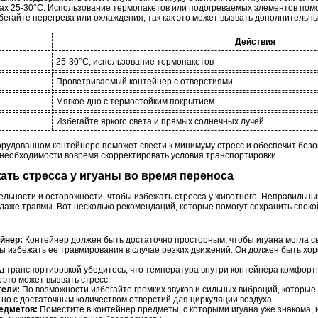
лах 25-30°C. Использование термопакетов или подогреваемых элементов по
бегайте перегрева или охлаждения, так как это может вызвать дополнительны
Действия
25-30°C, использование термопакетов
Проветриваемый контейнер с отверстиями
Мягкое дно с термостойким покрытием
Избегайте яркого света и прямых солнечных лучей
орудованном контейнере поможет свести к минимуму стресс и обеспечит безо
 необходимости вовремя скорректировать условия транспортировки.
жать стресса у игуаны во время переноса
ельности и осторожности, чтобы избежать стресса у животного. Неправильны
 даже травмы. Вот несколько рекомендаций, которые помогут сохранить спок
йнер:
Контейнер должен быть достаточно просторным, чтобы игуана могла с
ы избежать ее травмирования в случае резких движений. Он должен быть х
 транспортировкой убедитесь, что температура внутри контейнера комфортн
 это может вызвать стресс.
тели:
По возможности избегайте громких звуков и сильных вибраций, которые 
 но с достаточным количеством отверстий для циркуляции воздуха.
едметов:
Поместите в контейнер предметы, с которыми игуана уже знакома, 