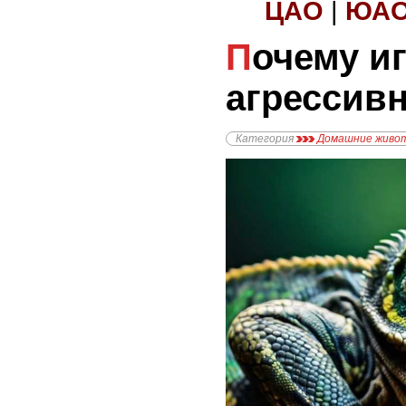
ЦАО
|
ЮА
Почему игуана стала
агрессив
Категория
Домашние живо