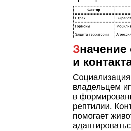
Фактор
Страх
Выработ
Гормоны
Мобилиз
Защита территории
Агресси
Значение социализации
и контакт
Социализация 
владельцем иг
в формирован
рептилии. Кон
помогает жив
адаптироватьс