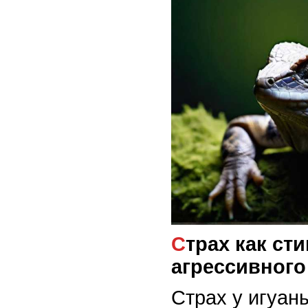
Страх как стимул для
агрессивного
Страх у игуан