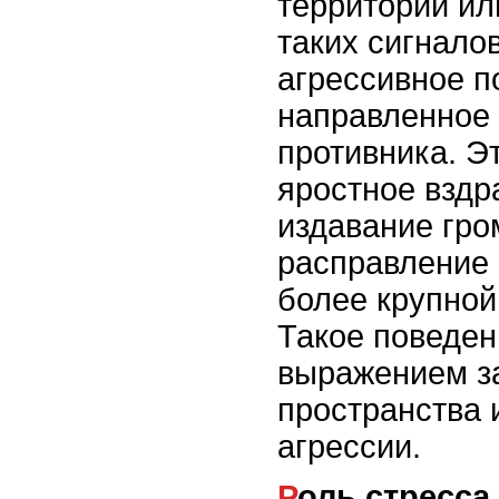
территории ил
таких сигнало
агрессивное п
направленное 
противника. Э
яростное вздр
издавание гро
расправление 
более крупной
Такое поведен
выражением з
пространства 
агрессии.
Роль стресса и страха в