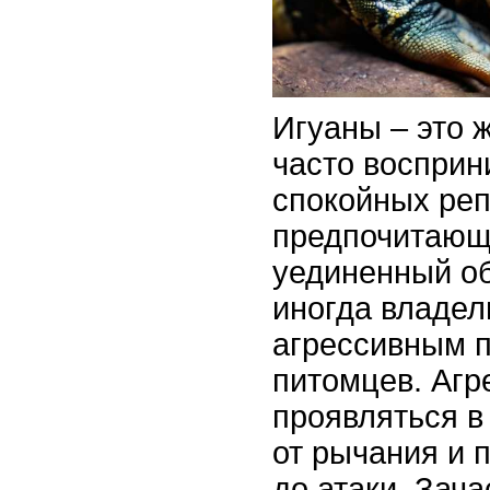
Игуаны – это 
часто восприн
спокойных реп
предпочитающ
уединенный об
иногда владел
агрессивным 
питомцев. Агр
проявляться в
от рычания и 
до атаки. Зача