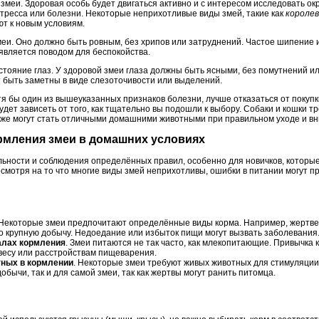
змеи. Здоровая особь будет двигаться активно и с интересом исследовать о
стресса или болезни. Некоторые неприхотливые виды змей, такие как
королев
ют к новым условиям.
меи. Оно должно быть ровным, без хрипов или затруднений. Частое шипение и
является поводом для беспокойства.
стояние глаз. У здоровой змеи глаза должны быть ясными, без помутнений и
т быть заметны в виде слезоточивости или выделений.
я бы один из вышеуказанных признаков болезни, лучше отказаться от покупк
ет зависеть от того, как тщательно вы подошли к выбору. Собаки и кошки тр
же могут стать отличными домашними животными при правильном уходе и вн
ормления змеи в домашних условиях
ьности и соблюдения определённых правил, особенно для новичков, которые
мотря на то что многие виды змей неприхотливы, ошибки в питании могут п
 Некоторые змеи предпочитают определённые виды корма. Например, жертвен
ко крупную добычу. Недоедание или избыток пищи могут вызвать заболевания
алах кормления
. Змеи питаются не так часто, как млекопитающие. Привычка
весу или расстройствам пищеварения.
ных в кормлении
. Некоторые змеи требуют живых животных для стимуляции 
обычи, так и для самой змеи, так как жертвы могут ранить питомца.