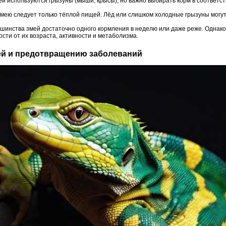
ей используются грызуны (мыши, крысы), но важно выбирать корм в соответст
змею следует только тёплой пищей. Лёд или слишком холодные грызуны могу
ьшинства змей достаточно одного кормления в неделю или даже реже. Однако
сти от их возраста, активности и метаболизма.
еей и предотвращению заболеваний