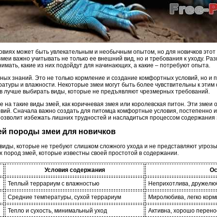
виях может быть увлекательным и необычным опытом, но для новичков этот
змеи важно учитывать не только ее внешний вид, но и требования к уходу. Р
нимать, какие из них подойдут для начинающих, а какие – потребуют опыта.
ых знаний. Это не только кормление и создание комфортных условий, но и 
туры и влажности. Некоторые змеи могут быть более чувствительны к этим ф
в лучше выбирать виды, которые не предъявляют чрезмерных требований.
 на такие виды змей, как коричневая змея или королевская питон. Эти змеи
вий. Сначала важно создать для питомца комфортные условия, постепенно и
 позволит избежать лишних трудностей и насладиться процессом содержания 
ей породы змеи для новичков
иды, которые не требуют слишком сложного ухода и не представляют угрозы
 пород змей, которые известны своей простотой в содержании.
Условия содержания
Ос
Теплый террариум с влажностью
Неприхотлива, дружелюб
Средние температуры, сухой террариум
Миролюбива, легко корм
Тепло и сухость, минимальный уход
Активна, хорошо перено