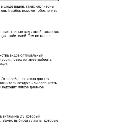
 уходе видов, таких как питоны
дежный выбор поможет обеспечить
прихотливые виды змей, такие как
щих любителей. Тем не менее,
нства видов оптимальный
турой, позволяя змее выбрать
реду.
. Это особенно важно для тех
лажнители воздуха или распылять
 Подходит мягкое дневное
а витамина D3, который
а. Важно выбирать лампы, которые