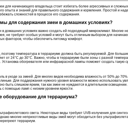
еи для начинающего владельца стоит избегать более агрессивных и сложных в
его опыта и знаний для правильного содержания и кормления. Простой и на
збежать сложностей в процессе его содержания.
имы для содержания змеи в домашних условиях?
 в домашних условиях важно создать ей подходящий микроклимат. Многие не
мея, не требуют особых условий и могут быть отличным выбором для начинаю
ных факторов, чтобы обеспечить питомцу комфорт.
 поэтому температура в террариуме должна быть регулируемой. Для больши
ет от 24°C до 30°C. Важно, чтобы в террариуме были зоны с разной темпера
о. Установка обогревателя или инфракрасной лампы поможет создать такую с
ль в уходе за змеей. Для многих видов необходима влажность от 50% до 70%
 линьке. Для поддержания нужного уровня влажности можно использовать ув
но быть слишком ярким, так как змеи не нуждаются в длительном освещении.
ь с помощью ламп с низким уровнем яркости.
ее оборудование для террариума?
льтрафиолетового света. Некоторые виды требуют UVB-излучения для синтез
Однако многие неприхотливые виды змей могут обходиться без ультрафиолет
 перегреют террариум.