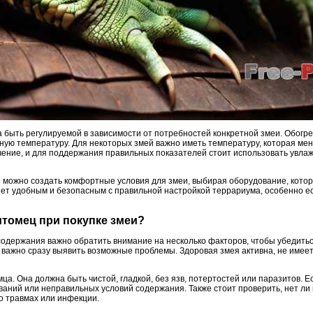
быть регулируемой в зависимости от потребностей конкретной змеи. Обогрев
ную температуру. Для некоторых змей важно иметь температуру, которая мен
ачение, и для поддержания правильных показателей стоит использовать увла
можно создать комфортные условия для змеи, выбирая оборудование, котор
ет удобным и безопасным с правильной настройкой террариума, особенно 
питомец при покупке змеи?
одержания важно обратить внимание на несколько факторов, чтобы убедиться
у важно сразу выявить возможные проблемы. Здоровая змея активна, не имее
ца. Она должна быть чистой, гладкой, без язв, потертостей или паразитов. Е
аний или неправильных условий содержания. Также стоит проверить, нет ли 
о травмах или инфекции.