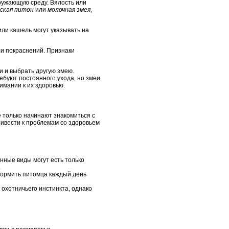
кружающую среду. Вялость или
ская питон
или
молочная змея
,
ли кашель могут указывать на
ли покраснений. Признаки
и и выбрать другую змею.
ебуют постоянного ухода, но змеи,
имании к их здоровью.
 только начинают знакомиться с
ривести к проблемам со здоровьем
ные виды могут есть только
.
 кормить питомца каждый день
охотничьего инстинкта, однако