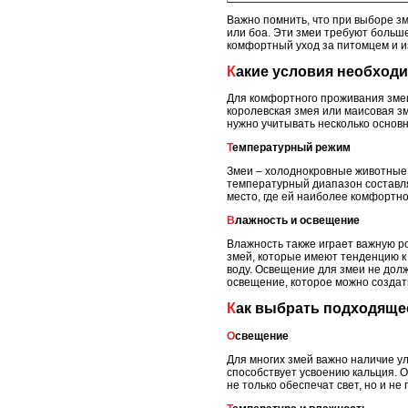
Важно помнить, что при выборе зм
или боа. Эти змеи требуют больш
комфортный уход за питомцем и и
Какие условия необход
Для комфортного проживания змеи
королевская змея или маисовая з
нужно учитывать несколько основ
Температурный режим
Змеи – холоднокровные животные,
температурный диапазон составля
место, где ей наиболее комфортн
Влажность и освещение
Влажность также играет важную ро
змей, которые имеют тенденцию к
воду. Освещение для змеи не долж
освещение, которое можно создат
Как выбрать подходящ
Освещение
Для многих змей важно наличие у
способствует усвоению кальция. 
не только обеспечат свет, но и не