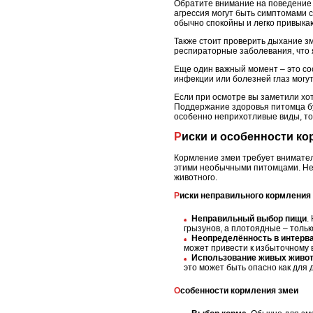
Обратите внимание на поведение 
агрессия могут быть симптомами 
обычно спокойны и легко привыка
Также стоит проверить дыхание з
респираторные заболевания, что 
Еще один важный момент – это со
инфекции или болезней глаз могу
Если при осмотре вы заметили хот
Поддержание здоровья питомца буд
особенно неприхотливые виды, то
Риски и особенности к
Кормление змеи требует внимател
этими необычными питомцами. Нес
животного.
Риски неправильного кормления
Неправильный выбор пищи
.
грызунов, а плотоядные – толь
Неопределённость в интерв
может привести к избыточному 
Использование живых живот
это может быть опасно как для д
Особенности кормления змеи