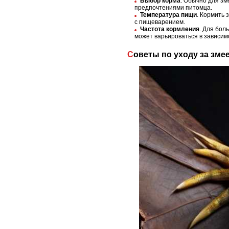
Выбор корма
. Обычно для зм
предпочтениями питомца.
Температура пищи
. Кормить 
с пищеварением.
Частота кормления
. Для бол
может варьироваться в зависимо
Советы по уходу за зм