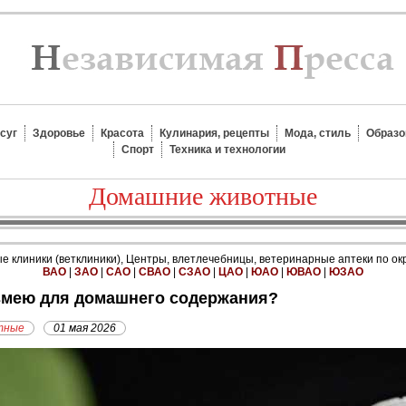
суг
Здоровье
Красота
Кулинария, рецепты
Мода, стиль
Образо
Спорт
Техника и технологии
Домашние животные
 клиники (ветклиники), Центры, влетлечебницы, ветеринарные аптеки по ок
ВАО
|
ЗАО
|
САО
|
СВАО
|
СЗАО
|
ЦАО
|
ЮАО
|
ЮВАО
|
ЮЗАО
 змею для домашнего содержания?
тные
01 мая 2026