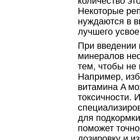
количество эт
Некоторые реп
нуждаются в в
лучшего усвое
При введении 
минералов нео
тем, чтобы не
Например, изб
витамина A мо
токсичности. 
специализиро
для подкормки
поможет точно
дозировку и и