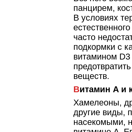
панцирем, кос
В условиях те
естественного
часто недоста
подкормки с к
витамином D3
предотвратит
веществ.
Витамин A и
Хамелеоны, д
другие виды,
насекомыми, 
витамине A. Е