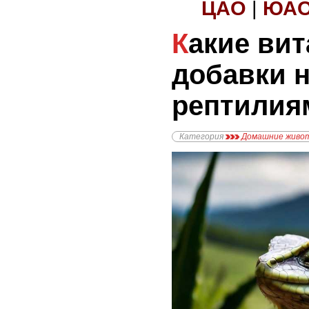
ЦАО
|
ЮА
Какие витамины и
добавки 
рептилия
Категория
Домашние живо