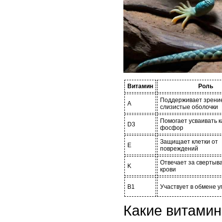
Витамин
Роль
Поддерживает зрение
A
слизистые оболочки
Помогает усваивать к
D3
фосфор
Защищает клетки от
E
повреждений
Отвечает за свертыв
K
крови
B1
Участвует в обмене у
Какие витами