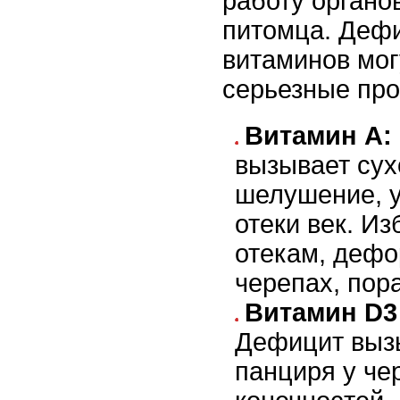
работу органо
питомца. Дефи
витаминов мог
серьезные пр
Витамин A:
вызывает сух
шелушение, у
отеки век. Из
отекам, деф
черепах, пор
Витамин D3
Дефицит выз
панциря у че