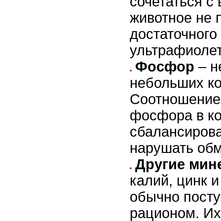
сочетаться с
животное не 
достаточного
ультрафиолет
Фосфор
– н
небольших ко
Соотношение
фосфора в к
сбалансиров
нарушать обм
Другие мин
калий, цинк и
обычно посту
рационом. Их