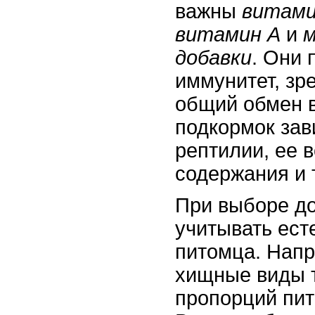
важны
витами
витамин A
и
м
добавки
. Они
иммунитет, зр
общий обмен 
подкормок зав
рептилии, ее 
содержания и 
При выборе до
учитывать ест
питомца. Напр
хищные виды 
пропорций пит