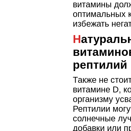
витамины долж
оптимальных к
избежать нега
Натуральные источники
витамино
рептилий
Также не стои
витамине D, к
организму усв
Рептилии могу
солнечные луч
добавки или п