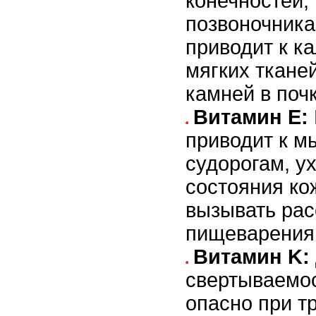
конечностей,
позвоночника
приводит к к
мягких ткане
камней в поч
Витамин E:
приводит к м
судорогам, 
состояния ко
вызывать рас
пищеварения
Витамин K:
свертываемос
опасно при т