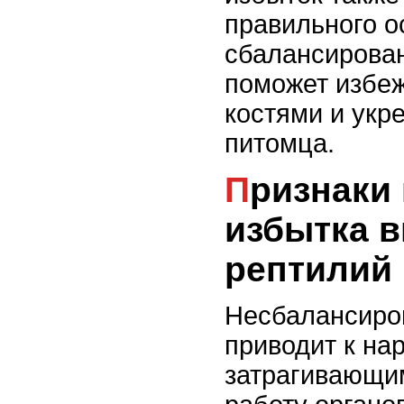
правильного о
сбалансирован
поможет избеж
костями и укр
питомца.
Признаки нехватки и
избытка в
рептилий
Несбалансиро
приводит к на
затрагивающи