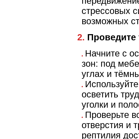
передвижение
стрессовых с
возможных ст
2. Проведит
Начните с о
зон: под меб
углах и тёмн
Используйте
осветить тру
уголки и поло
Проверьте в
отверстия и 
рептилия дос