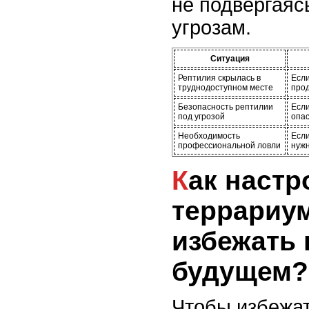
не подвергаяс
угрозам.
Ситуация
Рептилия скрылась в
Если
труднодоступном месте
прод
Безопасность рептилии
Если
под угрозой
опас
Необходимость
Если
профессиональной ловли
нуж
Как настроить
террариум
избежать 
будущем?
Чтобы избежат