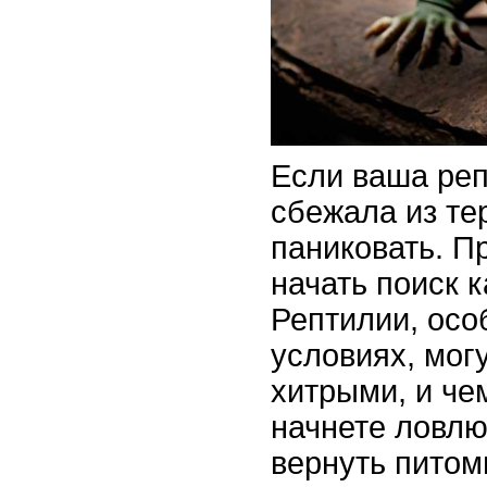
Если ваша реп
сбежала из те
паниковать. П
начать поиск 
Рептилии, осо
условиях, мог
хитрыми, и че
начнете ловлю
вернуть питом