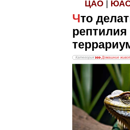
ЦАО
|
ЮА
Что делать, если
рептилия 
террариу
Категория
Домашние живо