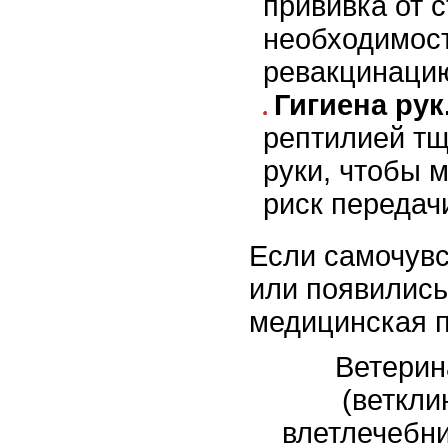
прививка от 
необходимос
ревакцинаци
Гигиена рук
рептилией тщ
руки, чтобы 
риск передач
Если самочув
или появились
медицинская 
Ветерин
(веткли
влетлечебн