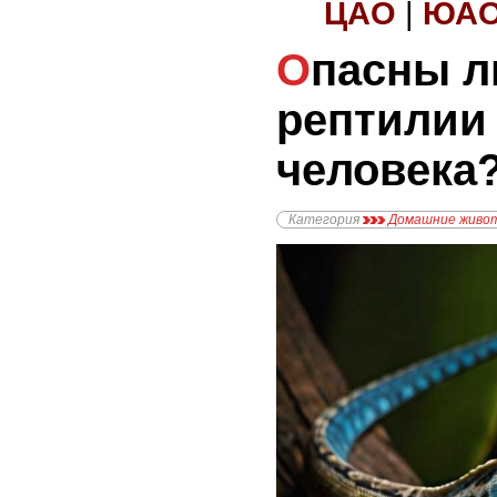
ЦАО
|
ЮА
Опасны ли домашние
рептилии
человека
Категория
Домашние живо