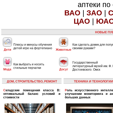
аптеки по
ВАО
|
ЗАО
|
ЦАО
|
ЮА
НОВЫЕ ПУ
Плюсы и минусы обучения
Как сделать домик для попу
детей игре на фортепиано
своими руками?
Дети
Животные
Государственный
Как выбрать и носить
литературный музей им. Ф. 
стильные перчатки
Мода
Досуг
Достоевского. Омск
ДОМ, СТРОИТЕЛЬСТВО, РЕМОНТ
ТЕХНИКА И ТЕХНОЛОГИИ
Складские помещения класса B:
Роль искусственного интеллекта в
оптимальный баланс условий и
улучшении мониторинга и ан
стоимости
больших данных