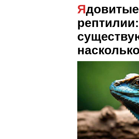
Ядовитые домашние
рептилии:
существу
наскольк