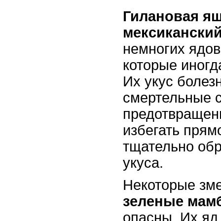
Гилановая я
мексиканский
немногих ядов
которые иногд
Их укус болез
смертельные с
предотвращен
избегать прямо
тщательно обр
укуса.
Некоторые зме
зеленые мам
опасны. Их яд