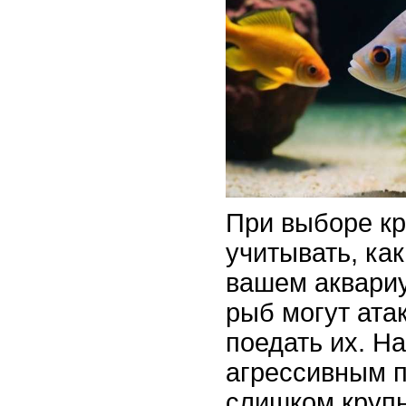
При выборе кр
учитывать, ка
вашем аквари
рыб могут ата
поедать их. Н
агрессивным 
слишком крупн