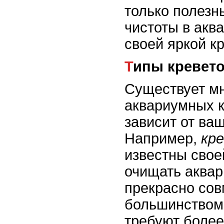
только полезн
чистоты в акв
своей яркой к
Типы кревет
Существует м
аквариумных к
зависит от ва
Например,
кр
известны свое
очищать аквар
прекрасно со
большинством
требуют более