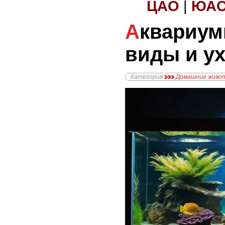
ЦАО
|
ЮА
Аквариумные креветки:
виды и у
Категория
Домашние живо