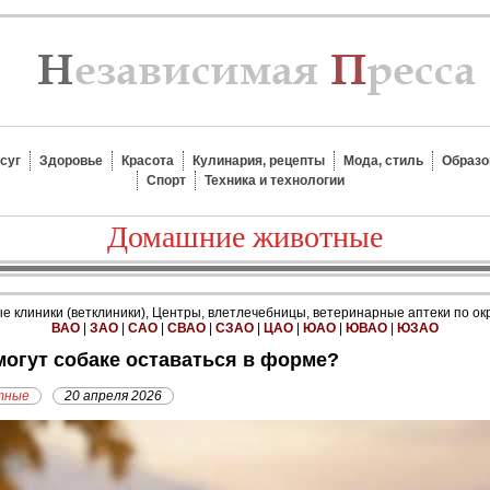
суг
Здоровье
Красота
Кулинария, рецепты
Мода, стиль
Образо
Спорт
Техника и технологии
Домашние животные
 клиники (ветклиники), Центры, влетлечебницы, ветеринарные аптеки по ок
ВАО
|
ЗАО
|
САО
|
СВАО
|
СЗАО
|
ЦАО
|
ЮАО
|
ЮВАО
|
ЮЗАО
могут собаке оставаться в форме?
тные
20 апреля 2026