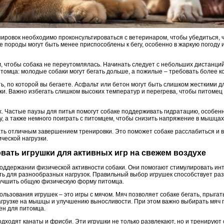
ировок необходимо проконсультироваться с ветеринаром, чтобы убедиться, ч
 породы могут быть менее приспособлены к бегу, особенно в жаркую погоду 
, чтобы собака не переутомлялась. Начинать следует с небольших дистанций
томца: молодые собаки могут бегать дольше, а пожилые – требовать более ко
, по которой вы бегаете. Асфальт или бетон могут быть слишком жесткими д
ки. Важно избегать слишком высоких температур и перегрева, чтобы питомец
. Частые паузы для питья помогут собаке поддерживать гидратацию, особенн
, а также немного поиграть с питомцем, чтобы снизить напряжение в мышцах
ать отличным завершением тренировки. Это поможет собаке расслабиться и в
ческой нагрузки.
овать игрушки для активных игр на свежем воздухе
поддержании физической активности собаки. Они помогают стимулировать инт
ть для разнообразных нагрузок. Правильный выбор игрушек способствует ра
лучшить общую физическую форму питомца.
льзования игрушек – это игры с мячом. Мяч позволяет собаке бегать, прыгат
грузке на мышцы и улучшению выносливости. При этом важно выбирать мяч 
ен для питомца.
одходят канаты и фрисби. Эти игрушки не только развлекают, но и тренируют