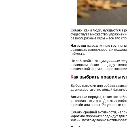
Собаки, как и люди, нуждаются в 
существует множество упражнений
разнообразные игры – все это сп
Нагрузки на различные группы 
развивать выносливость и поддерж
гибкость.
Не забывайте, что
умеренные наг
а слишком лёгкие – не дадут жел
физической форме на протяжении
Как выбрать правильну
Выбор нагрузки для собаки зависи
другим достаточно лёгкой физиче
Активные породы
, такие как ла
интенсивных играх. Для этих соба
фрисби или апорт. Регулярные тр
Собаки средней активности, напр
короткие
пробежки
подойдут для п
жизни, поэтому важно мотивироват