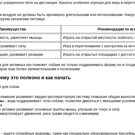
о ускоренного бега на дистанции. Канаты особенно хороши для игры в перетя
ем воздухе не должны быть чрезмерно длительными или интенсивными. Нагруз
грузки организма питомца.
Преимущества
Рекомендации по и
вость, укрепляет мышцы
Играть на открытой местности, избегать
развивает силу
Игра в перетягивание с контролем за ин
ацию, развивает реакцию
Играть на открытых площадках с достат
для активных игр поможет собаке не только поддерживать форму, но и созда
здухе еще более увлекательными и полезными.
чему это полезно и как начать
 для собак:
плавание развивает кардио-респираторную систему, повышая общую выносли
вы
– вода поддерживает тело собаки, позволяя двигаться с меньшими усилиям
м.
 активно развивает основные группы мышц, улучшая их тонус и силу.
 амортизирует движения, риск травм сводится к минимуму.
– ищите спокойные водоемы, такие как специально оборудованные бассейны