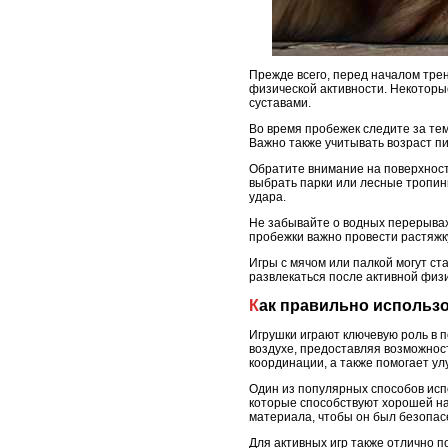
Прежде всего, перед началом трен
физической активности. Некоторые
суставами.
Во время пробежек следите за тем
Важно также учитывать возраст пи
Обратите внимание на поверхность
выбрать парки или лесные тропин
удара.
Не забывайте о водных перерывах
пробежки важно провести растяжку
Игры с мячом или палкой могут ст
развлекаться после активной физи
Как правильно использ
Игрушки играют ключевую роль в 
воздухе, предоставляя возможнос
координации, а также помогает у
Один из популярных способов испо
которые способствуют хорошей на
материала, чтобы он был безопас
Для активных игр также отлично п