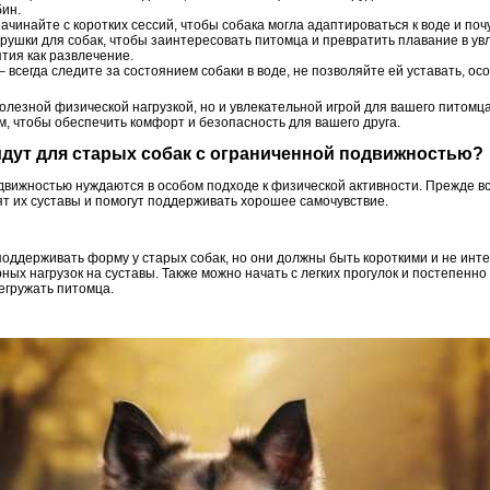
бин.
ачинайте с коротких сессий, чтобы собака могла адаптироваться к воде и поч
рушки для собак, чтобы заинтересовать питомца и превратить плавание в ув
тия как развлечение.
– всегда следите за состоянием собаки в воде, не позволяйте ей уставать, ос
олезной физической нагрузкой, но и увлекательной игрой для вашего питомца
, чтобы обеспечить комфорт и безопасность для вашего друга.
йдут для старых собак с ограниченной подвижностью?
движностью нуждаются в особом подходе к физической активности. Прежде вс
ят их суставы и помогут поддерживать хорошее самочувствие.
поддерживать форму у старых собак, но они должны быть короткими и не инт
ных нагрузок на суставы. Также можно начать с легких прогулок и постепенно
егружать питомца.