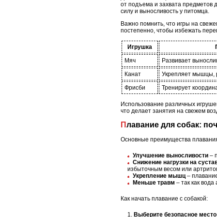
от подъема и захвата предметов д
силу и выносливость у питомца.
Важно помнить, что игры на свеж
постепенно, чтобы избежать пере
Игрушка
Мяч
Развивает выносли
Канат
Укрепляет мышцы, 
Фрисби
Тренирует координ
Использование различных игрушек 
что делает занятия на свежем во
Плавание для собак: по
Основные преимущества плавания
Улучшение выносливости
– 
Снижение нагрузки на суста
избыточным весом или артрито
Укрепление мышц
– плавание
Меньше травм
– так как вода
Как начать плавание с собакой:
Выберите безопасное место