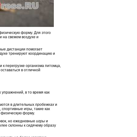
физическую форму. Для этого
и на свежем воздухе и
нные дистанции помогает
здухе тренируют координацию и
и к перегрузке организма питомца,
 оставаться в отличной
 упражнений, в то время как
даются в длительных
пробежках
и
 спортивные игры, такие как
 физическую форму.
овок, но ежедневные
игры
и
олее склонны к сидячему образу