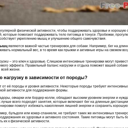
регулярной физической активности, чтобы поддерживать здоровье и хорошую 
, которые помогают поддерживать тело питомца в тонусе. Пробежки, прогулк
особствует укреплению мышц и улучшению общего самочувствия.
мышц
являются важной частью тренировок для собаки. Например, бег на дли
ивать нормальный вес, в то время как прыжки и активные игры на свежем во
рузки
– это ключ к здоровью. Слишком интенсивные тренировки могут привест
аемого эффекта. Правильный баланс нагрузки и отдыха поможет вашей собаке
 всей жизни.
ю нагрузку в зависимости от породы?
т от её породы и уровня активности. Некоторые породы требуют интенсивных
ской активности для поддержания формы.
брадоры, овчарки или бордер-колли, обладают высоким уровнем энергии и нуж
к лучше всего подходят занятия, которые включают бег на длинные дистанции,
енировки помогут избежать накопления лишней энергии и сохранить хорошую
имер, бульдоги или кокер-спаниели, не требуют таких же интенсивных тренир
оддержания их здоровья и активного состояния. Такие питомцы могут быть б
ь их к физической активности.