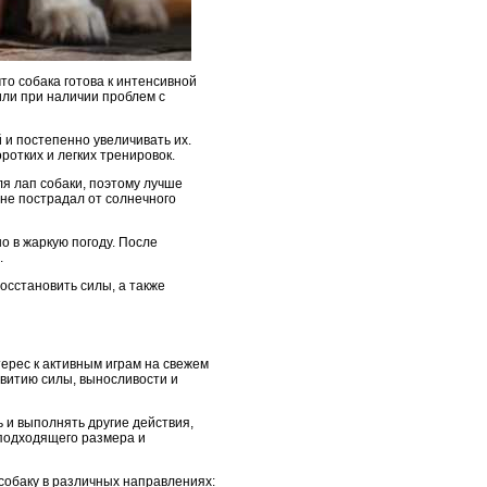
то собака готова к интенсивной
или при наличии проблем с
 и постепенно увеличивать их.
ротких и легких тренировок.
ля лап собаки, поэтому лучше
 не пострадал от солнечного
о в жаркую погоду. После
.
осстановить силы, а также
ерес к активным играм на свежем
звитию силы, выносливости и
ь и выполнять другие действия,
подходящего размера и
 собаку в различных направлениях: