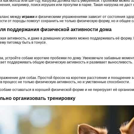
ких как мопсы или ши-тцу, нагрузка должна быть умеренной. Пробежки можно 
жнения, например, поиск игрушек или прогулки в парке. Такая нагрузка не дас
баланс между
играми
и физическими упражнениями зависит от состояния здор
ости от породы помогут сохранить не только физическую форму, но и общее 
для поддержания физической активности дома
кая активность, и даже в домашних условиях можно поддерживать её форму. 
ему питомцу быть в тонусе.
ва, устройте собаке короткие пробежки по дому. Увековечьте забавные момен
гает поддерживать общую физическую активность и развивает выносливость.
пражнение для собак. Простой бросок на короткое расстояние и поощрение 
 в процесс не только физическую активность, но и умственные способности.
собаке оставаться в хорошей физической форме и не перегрузят её организм
вильно организовать тренировку