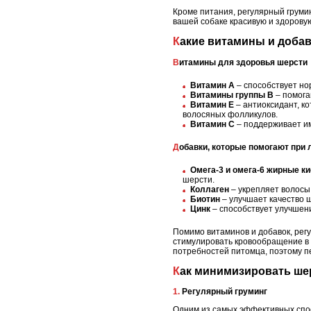
Кроме питания, регулярный груми
вашей собаке красивую и здорову
Какие витамины и доба
Витамины для здоровья шерсти
Витамин A
– способствует но
Витамины группы B
– помога
Витамин E
– антиоксидант, к
волосяных фолликулов.
Витамин C
– поддерживает им
Добавки, которые помогают при 
Омега-3 и омега-6 жирные к
шерсти.
Коллаген
– укрепляет волосы
Биотин
– улучшает качество ш
Цинк
– способствует улучшени
Помимо витаминов и добавок, рег
стимулировать кровообращение в 
потребностей питомца, поэтому п
Как минимизировать ше
1. Регулярный груминг
Одним из самых эффективных спос