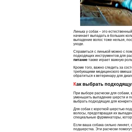
Линька у собак – это естественны
начинает выпадать в больших коли
выпадение волос тоже нельзя, по
уходе.
Справиться с линькой можно с по
подходящих инструментов для рас
питание
также играет важную рол
Кроме того, важно следить за сос
требующими медицинского вмешат
обратиться к ветеринару для диа
Как выбрать подходящ
При выборе расчески для собаки, 
уменьшить выпадение шерсти и по
выбрать подходящую для конкретн
Для собак с короткой шерстью под
волосы, предотвращая их выпаден
специальные фурминаторы, котор
Если ваша собака сильно линяет,
подшерстка. Эти расчески помогу