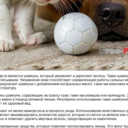
ств является шампунь, который увлажняет и укрепляет волосы. Такие шампу
счёсывании. Увлажнение кожи способствует нормализации работы сальных ж
редлагают шампуни с добавлением натуральных масел, таких как кокосовое и
структуру.
ны шампуни, содержащие экстракты трав, таких как ромашка или календула. 
о важно в период активной линьки. Регулярное использование таких шампуне
 её здоровый вид.
рают не менее важную роль в процессе ухода. Использование качественных ср
огает минимизировать количество шерсти, которая остаётся на мебели или о
 но и помогают удалить мертвые волосы, предотвращая их накопление.
зированные средства, которые помогают контролировать линьку. Это могут б