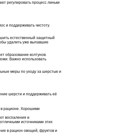
ают регулировать процесс линьки
ос и поддерживать чистоту.
арушить естественный защитный
тобы удалить уже выпавшие
ет образование колтунов.
кожи. Важно использовать
ьные меры по уходу за шерстью и
ение шерсти и поддерживать её
о в рационе. Хорошими
ют воспаления и
 отличными источниками этих
ние в рацион овощей, фруктов и