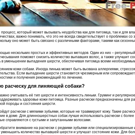
й процесс, который может вызывать неудобства как для питомца, так и для вл
чествах, важно понимать, что это не всегда свидетельствует о проблемах со 
скольку оно может быть связано с различными факторами, такими как сезонн
мощью нескольких простых и эффективных методов. Один из них – регулярны
чесывания поможет снизить количество выпавших волос, а также улучшит с
ь в уменьшении выпадения шерсти, обеспечивая питомца всеми необходимы
тоянием кожи собаки. Иногда линька может быть вызвана аллергиями, стресс
ельства. Если выпадение шерсти становится чрезмерным или сопровождаетс
гностики и получения рекомендаций по лечению.
ую расческу для линяющей собаки?
важно учитывать её тип шерсти и интенсивность линьки. Груминг и регулярн
ддерживать здоровье кожи питомца. Разные расчески предназначены для ра
ой породы и состояния шерсти.
ойдут расчески с мягкими зубьями, которые не травмируют кожу. Такие расч
ие в доме. Для длинношерстных собак лучше использовать расчески с более
ые справляются с густыми и запутанными волосами.
 обратите внимание на расчески с редкими зубьями или специализированные
т уменьшить количество выпавшей шерсти и улучшат состояние кожи. Для бол