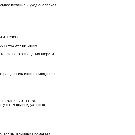
льное питание и уход обеспечат
и и шерсти.
вует лучшему питанию
нтенсивного выпадения шерсти.
дотвращают излишнее выпадение
 накопление, а также
 с учетом индивидуальных
.
роцесс вычесывания помогает