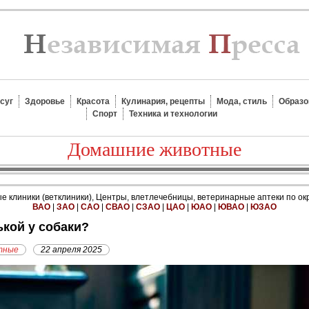
суг
Здоровье
Красота
Кулинария, рецепты
Мода, стиль
Образо
Спорт
Техника и технологии
Домашние животные
 клиники (ветклиники), Центры, влетлечебницы, ветеринарные аптеки по ок
ВАО
|
ЗАО
|
САО
|
СВАО
|
СЗАО
|
ЦАО
|
ЮАО
|
ЮВАО
|
ЮЗАО
ькой у собаки?
тные
22 апреля 2025