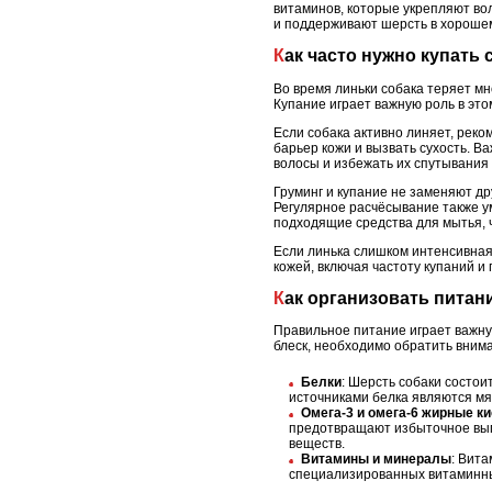
витаминов, которые укрепляют во
и поддерживают шерсть в хороше
Как часто нужно купать
Во время линьки собака теряет мн
Купание играет важную роль в это
Если собака активно линяет, реко
барьер кожи и вызвать сухость. В
волосы и избежать их спутывания 
Груминг и купание не заменяют др
Регулярное расчёсывание также у
подходящие средства для мытья, 
Если линька слишком интенсивная
кожей, включая частоту купаний и
Как организовать пита
Правильное питание играет важну
блеск, необходимо обратить вним
Белки
: Шерсть собаки состои
источниками белка являются мя
Омега-3 и омега-6 жирные к
предотвращают избыточное вып
веществ.
Витамины и минералы
: Вита
специализированных витаминны