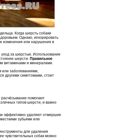
адельца. Когда шерсть собаки
здоровьем. Однако, игнорировать
ые изменения или нарушения в
й уход за шерстью. Использование
остояние шерсти.
Правильное
ми витаминами и минералами.
ом или заболеваниями,
я другими симптомами, стоит
ое расчёсывание помогают
зличных типов шерсти, и важно
ески эффективно удаляют отмершие
 жесткими зубьями или
 инструменты для удаления
ее чувствительных собак можно