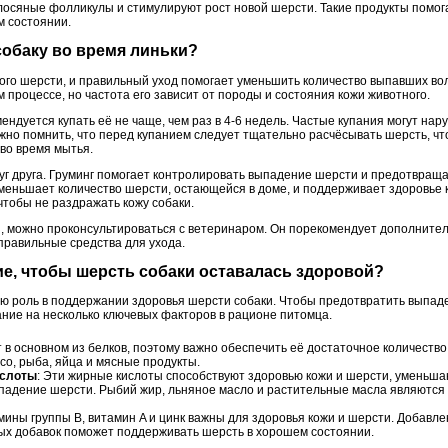
лосяные фолликулы и стимулируют рост новой шерсти. Такие продукты помог
м состоянии.
 собаку во время линьки?
ого шерсти, и правильный уход помогает уменьшить количество выпавших вол
м процессе, но частота его зависит от породы и состояния кожи животного.
мендуется купать её не чаще, чем раз в 4-6 недель. Частые купания могут н
ажно помнить, что перед купанием следует тщательно расчёсывать шерсть, ч
во время мытья.
уг друга. Груминг помогает контролировать выпадение шерсти и предотвраща
меньшает количество шерсти, остающейся в доме, и поддерживает здоровье 
чтобы не раздражать кожу собаки.
, можно проконсультироваться с ветеринаром. Он порекомендует дополнител
 правильные средства для ухода.
ние, чтобы шерсть собаки оставалась здоровой?
ю роль в поддержании здоровья шерсти собаки. Чтобы предотвратить выпад
ание на несколько ключевых факторов в рационе питомца.
т в основном из белков, поэтому важно обеспечить её достаточное количеств
со, рыба, яйца и мясные продукты.
ислоты
: Эти жирные кислоты способствуют здоровью кожи и шерсти, уменьша
адение шерсти. Рыбий жир, льняное масло и растительные масла являются
мины группы B, витамин A и цинк важны для здоровья кожи и шерсти. Добавле
х добавок поможет поддерживать шерсть в хорошем состоянии.