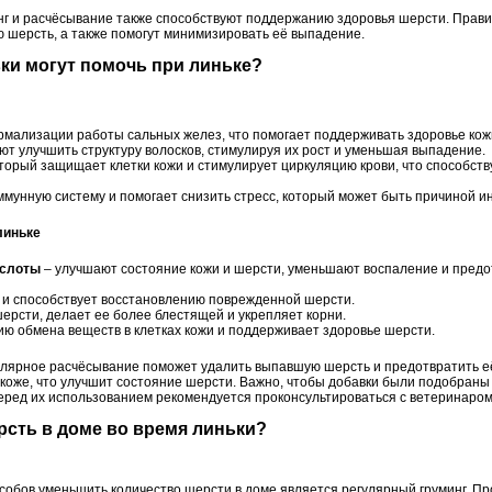
нг и расчёсывание также способствуют поддержанию здоровья шерсти. Прави
ю шерсть, а также помогут минимизировать её выпадение.
вки могут помочь при линьке?
рмализации работы сальных желез, что помогает поддерживать здоровье кож
ют улучшить структуру волосков, стимулируя их рост и уменьшая выпадение.
оторый защищает клетки кожи и стимулирует циркуляцию крови, что способст
мунную систему и помогает снизить стресс, который может быть причиной и
линьке
ислоты
– улучшают состояние кожи и шерсти, уменьшают воспаление и пре
 и способствует восстановлению поврежденной шерсти.
ерсти, делает ее более блестящей и укрепляет корни.
ю обмена веществ в клетках кожи и поддерживает здоровье шерсти.
улярное расчёсывание поможет удалить выпавшую шерсть и предотвратить её
коже, что улучшит состояние шерсти. Важно, чтобы добавки были подобраны
еред их использованием рекомендуется проконсультироваться с ветеринаром
рсть в доме во время линьки?
обов уменьшить количество шерсти в доме является регулярный груминг. П