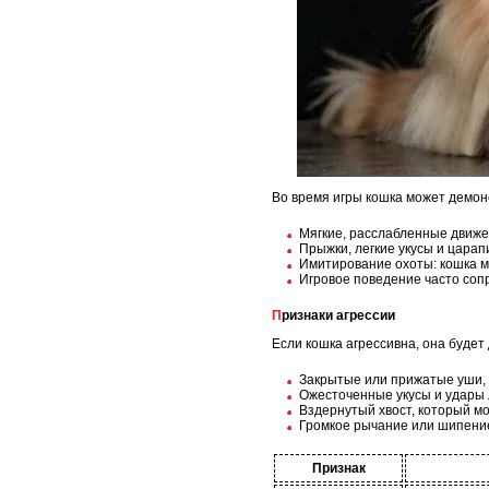
Во время игры кошка может демон
Мягкие, расслабленные движе
Прыжки, легкие укусы и царап
Имитирование охоты: кошка м
Игровое поведение часто соп
Признаки агрессии
Если кошка агрессивна, она буде
Закрытые или прижатые уши, г
Ожесточенные укусы и удары 
Вздернутый хвост, который м
Громкое рычание или шипение
Признак