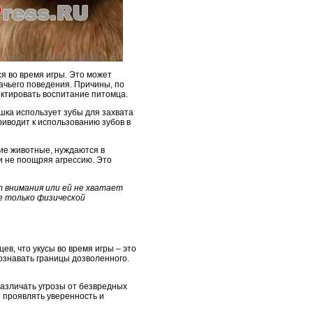
я во время игры. Это может
ачьего поведения. Причины, по
ектировать воспитание питомца.
шка использует зубы для захвата
риводит к использованию зубов в
гие животные, нуждаются в
и не поощряя агрессию. Это
 внимания или ей не хватает
е только физической
ев, что укусы во время игры – это
ознавать границы дозволенного.
различать угрозы от безвредных
 проявлять уверенность и