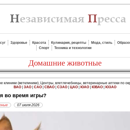
суг
Здоровье
Красота
Кулинария, рецепты
Мода, стиль
Образо
Спорт
Техника и технологии
Домашние животные
 клиники (ветклиники), Центры, влетлечебницы, ветеринарные аптеки по ок
ВАО
|
ЗАО
|
САО
|
СВАО
|
СЗАО
|
ЦАО
|
ЮАО
|
ЮВАО
|
ЮЗАО
ся во время игры?
тные
07 июля 2026