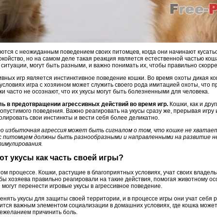
ются с неожиданным поведением своих питомцев, когда они начинают кусатьс
койство, но на самом деле такая реакция является естественной частью кош
 ситуации, могут быть разными, и важно понимать их, чтобы правильно скорр
вных игр является инстинктивное поведение кошки. Во время охоты дикая ко
словиях игра с хозяином может служить своего рода имитацией охоты, что п
ки часто не осознают, что их укусы могут быть болезненными для человека.
ь в предотвращении агрессивных действий во время игр.
Кошки, как и дру
опустимого поведения. Важно реагировать на укусы сразу же, прерывая игру 
лировать свои инстинкты и вести себя более деликатно.
о избыточная агрессия может быть сигналом о том, что кошке не хватает
с питомцем должны быть разнообразными и направленными на развитие н
тимулирования.
ют укусы как часть своей игры?
ом процессе. Кошки, растущие в благоприятных условиях, учат своих владельц
бы хозяева правильно реагировали на такие действия, помогая животному ос
 могут перенести игровые укусы в агрессивное поведение.
енять укусы для защиты своей территории, и в процессе игры они учат себя 
вится важным элементом социализации в домашних условиях, где кошка может
нежеланием причинить боль.