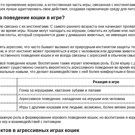
осто проявление агрессии, а естественная часть игры, связанная с инстинкта
шек лучше адаптировать свои действия, создавая гармоничную среду для пит
на поведение кошки в игре?
 связано с их инстинктами. С самого раннего возраста они начинают проявл
 во время игры. Кошки могут нападать на игрушки, схватить их зубами или лап
том охоты, который сохраняется даже у домашних животных, не имеющих не
лять агрессию, что часто бывает вызвано их природным инстинктом защиты т
ем, и этот инстинкт может проявляться в игре с человеком или другими живот
тественного поведения кошек и не всегда связаны с агрессией в обычном смы
сё поведение кошки. Воспитание также играет ключевую роль. Если кошку с д
может существенно снизить вероятность агрессивного поведения во время игр
циальные навыки, что делает взаимодействие с ней более комфортным и без
Реакция в игре
Гонка за игрушками, хватание зубами и лапами
Агрессивное поведение, нападение на игрушки или человека
Игры с другими кошками или людьми, возможно, более мягкие реа
важную роль в формировании игрового поведения кошек, но воспитание и кор
 игр и взаимодействий с питомцем.
нктов в агрессивных играх кошек