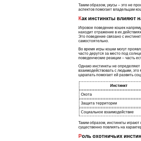
Таким образом, укусы – это не пр
аспектов помогает владельцам ко
Как инстинкты влияют 
Игровое поведение кошек напрямую
находит отражение в их действиях
Это поведение связано с инстинк
самостоятельно.
Во время игры кошки могут прояв
часто дерутся за место под солнц
поведенческие реакции – часть ес
Однако инстинкты не определяют в
взаимодействовать с людьми, это 
царапать помогает ей развить со
Инстинкт
Охота
Защита территории
Социальное взаимодействие
Таким образом, инстинкты играют 
существенно повлиять на характер
Роль охотничьих инсти