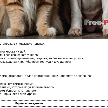
стрировать следующие признаки:
ния хвоста и ушей.
ины без серьезного ущерба.
ожет мимикрировать под хищника, но без настоящей угрозы.
ровождается «пригибанием» корпуса и шуршанием.
т демонстрировать более настороженное и напористое поведение:
лаза с узкими зрачками.
лапами, которые могут причинить боль.
ожет быть сильно напряжен.
 – признаки явной угрозы.
Игровое поведение