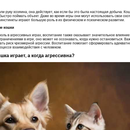
или руку хозяина, она действует, как если бы это была настоящая добыча. К
ыстро поймать объект. Даже во время игры они могут использовать свои охот
и инстинкты играют большую роль в их физическом и психическом развитии.
ие кошки
оль в агрессивных играх, воспитание также оказывает значительное влияние
ограничениями в игре, оно может не осознавать, когда нужно остановиться. В
ть риск чрезмерной агрессии. Воспитание помогает сформировать адекватн
роцессе взаимодействия с человеком.
ошка играет, а когда агрессивна?