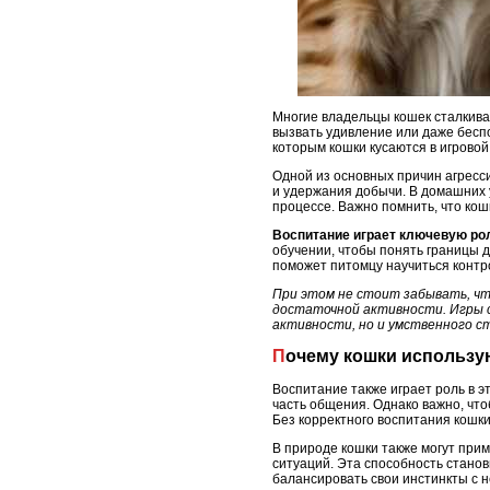
Многие владельцы кошек сталкива
вызвать удивление или даже беспо
которым кошки кусаются в игровой
Одной из основных причин агресси
и удержания добычи. В домашних у
процессе. Важно помнить, что кош
Воспитание играет ключевую рол
обучении, чтобы понять границы д
поможет питомцу научиться контро
При этом не стоит забывать, чт
достаточной активности. Игры 
активности, но и умственного с
Почему кошки использу
Воспитание также играет роль в эт
часть общения. Однако важно, что
Без корректного воспитания кошки
В природе кошки также могут прим
ситуаций. Эта способность стано
балансировать свои инстинкты с 