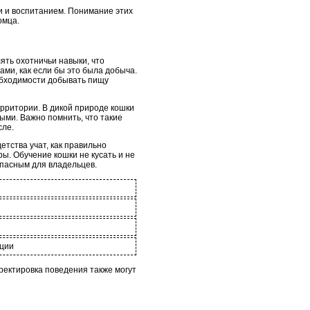
ми и воспитанием. Понимание этих
омца.
ять охотничьи навыки, что
ами, как если бы это была добыча.
обходимости добывать пищу
ерритории. В дикой природе кошки
ными. Важно помнить, что такие
сле.
етства учат, как правильно
ы. Обучение кошки не кусать и не
опасным для владельцев.
кции
ректировка поведения также могут