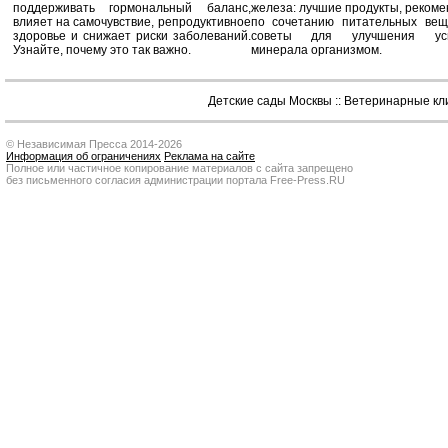
поддерживать гормональный баланс,
железа: лучшие продукты, реком
влияет на самочувствие, репродуктивное
по сочетанию питательных вещ
здоровье и снижает риски заболеваний.
советы для улучшения усв
Узнайте, почему это так важно.
минерала организмом.
Детские сады Москвы
::
Ветеринарные кл
© Независимая Пресса 2014-2026
Информация об ограничениях
Реклама на сайте
Полное или частичное копирование материалов с сайта запрещено
без письменного согласия администрации портала Free-Press.RU