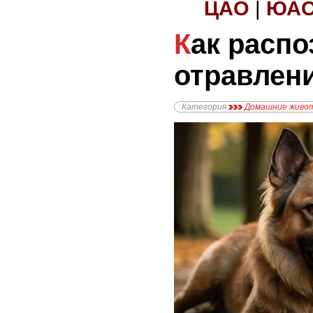
ЦАО
|
ЮА
Как распознать
отравлени
Категория
Домашние живо