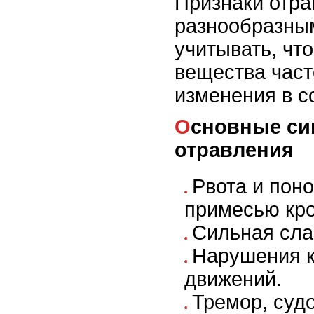
Признаки отра
разнообразным
учитывать, чт
вещества част
изменения в с
Основные симптомы
отравления
Рвота и поно
примесью кро
Сильная сла
Нарушения 
движений.
Тремор, суд