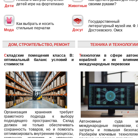
детей игре на фортепиано
своими руками?
Дети
Животные
Государственный
Как выбрать и носить
литературный музей им. Ф. 
стильные перчатки
Мода
Досуг
Достоевского. Омск
ДОМ, СТРОИТЕЛЬСТВО, РЕМОНТ
ТЕХНИКА И ТЕХНОЛОГИИ
Складские помещения класса B:
Технологии в сфере автономных
оптимальный баланс условий и
кораблей и их влияни
стоимости
международные перевозки
Организация хранения требует
грамотного подхода к выбору
подходящего пространства. Склад
Автономные суда ме
должен не только обеспечивать
международные перевозки, с
сохранность товаров, но и помогать
затраты и повышая безопасн
оптимизировать внутренние процессы,
Разберём ключевые технологи