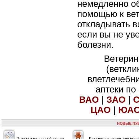
немедленно об
помощью к вет
откладывать ви
если вы не ув
болезни.
Ветерин
(веткли
влетлечебн
аптеки по
ВАО
|
ЗАО
|
ЦАО
|
ЮА
НОВЫЕ ПУ
Плюсы и минусы обучения
Как сделать домик для попу