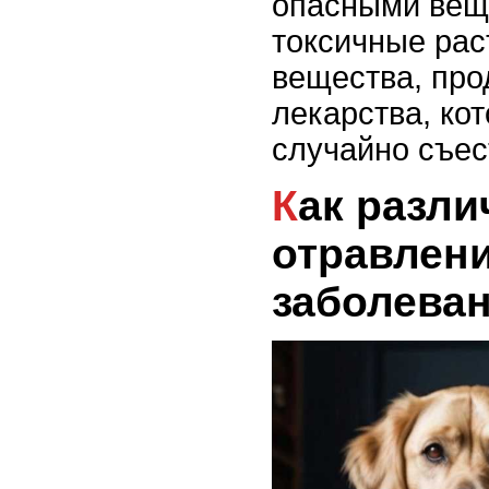
опасными веще
токсичные рас
вещества, про
лекарства, ко
случайно съес
Как различить
отравлени
заболеван