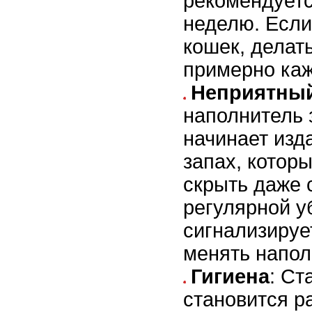
рекомендуетс
неделю. Если
кошек, делат
примерно каж
Неприятный
наполнитель 
начинает изд
запах, котор
скрыть даже
регулярной у
сигнализирует
менять напол
Гигиена
: Ст
становится р