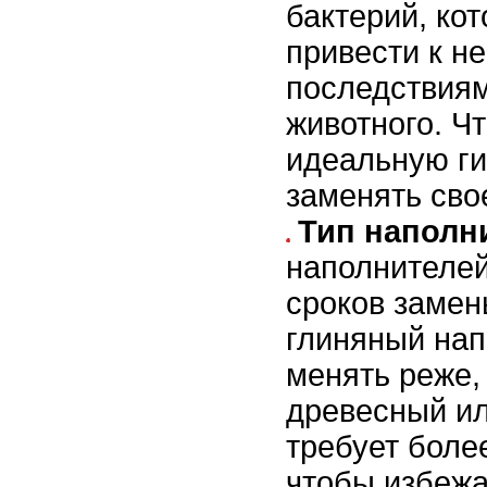
бактерий, ко
привести к н
последствиям
животного. Ч
идеальную ги
заменять сво
Тип наполн
наполнителей
сроков замен
глиняный на
менять реже, 
древесный и
требует боле
чтобы избежа