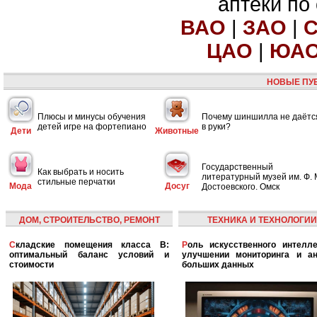
аптеки по
ВАО
|
ЗАО
|
ЦАО
|
ЮА
НОВЫЕ ПУ
Плюсы и минусы обучения
Почему шиншилла не даётс
детей игре на фортепиано
в руки?
Дети
Животные
Государственный
Как выбрать и носить
литературный музей им. Ф. 
стильные перчатки
Мода
Досуг
Достоевского. Омск
ДОМ, СТРОИТЕЛЬСТВО, РЕМОНТ
ТЕХНИКА И ТЕХНОЛОГИИ
Складские помещения класса B:
Роль искусственного интеллекта в
оптимальный баланс условий и
улучшении мониторинга и ан
стоимости
больших данных